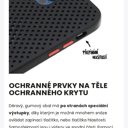
OCHRANNÉ PRVKY NA TĚLE
OCHRANNÉHO KRYTU
Děravý, gumový obal má
po stranách speciální
výstupky
, díky kterým je možné mnohem snáze
ovládat zapínací tlačítko, nebo tlačítka hlasitosti.
Samozřejmostí jsou i výřezy ve spodní části. Pomocí