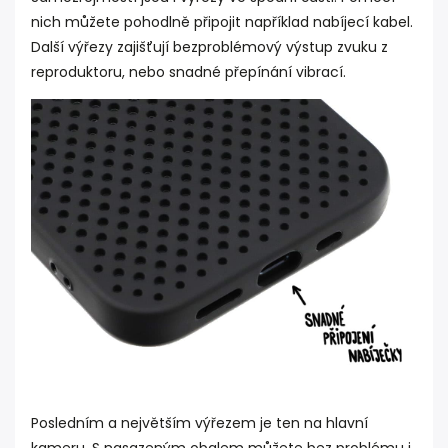
nich můžete pohodlně připojit například nabíjecí kabel.
Další výřezy zajišťují bezproblémový výstup zvuku z
reproduktoru, nebo snadné přepínání vibrací.
Posledním a největším výřezem je ten na hlavní
kameru. S nasazeným obalem můžete bez problému i