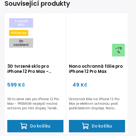
Související produkty
Tvrzené
sklo
PREMIUM
3D
zaoblení
–75
%
3D tvrzené sklo pro
Nano ochranná fólie pro
iPhone 12 Pro Max -
iPhone 12 Pro Max
PREMIUM
599 Kč
49 Kč
3D tvrzené sklo pro iPhone 12 Pro
Ochranná fólie na iPhone 12 Pro
Max - PREMIUM nejlepší možná
Max je efektivní ochranou proti
ochrana pro Váš displej. Tenké
poškrábáním displeje. Nano
pouze 0,4 milimetru....
ochranná fólie je...
Do košíku
Do košíku