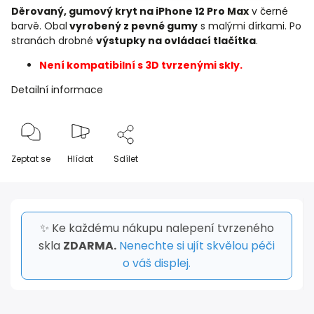
Děrovaný, gumový kryt na iPhone 12 Pro Max
v černé
barvě. Obal
vyrobený z pevné gumy
s malými dírkami. Po
stranách drobné
výstupky na ovládací tlačítka
.
Není kompatibilní s 3D tvrzenými skly.
Detailní informace
Zeptat se
Hlídat
Sdílet
✨ Ke každému nákupu nalepení tvrzeného
skla
ZDARMA.
Nenechte si ujít skvělou péči
o váš displej.