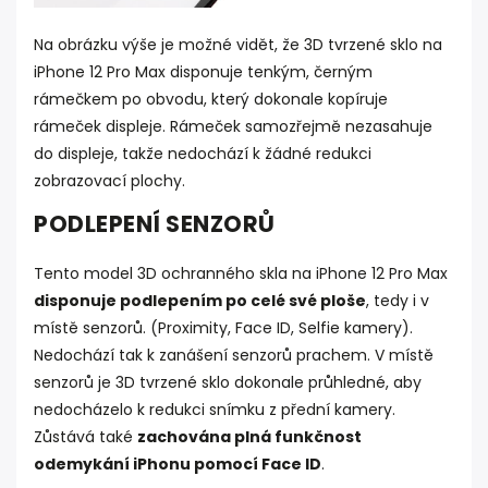
Na obrázku výše je možné vidět, že 3D tvrzené sklo na
iPhone 12 Pro Max disponuje tenkým, černým
rámečkem po obvodu, který dokonale kopíruje
rámeček displeje. Rámeček samozřejmě nezasahuje
do displeje, takže nedochází k žádné redukci
zobrazovací plochy.
PODLEPENÍ SENZORŮ
Tento model 3D ochranného skla na iPhone 12 Pro Max
disponuje podlepením po celé své ploše
, tedy i v
místě senzorů. (Proximity, Face ID, Selfie kamery).
Nedochází tak k zanášení senzorů prachem. V místě
senzorů je 3D tvrzené sklo dokonale průhledné, aby
nedocházelo k redukci snímku z přední kamery.
Zůstává také
zachována plná funkčnost
odemykání iPhonu pomocí Face ID
.