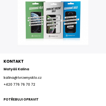
KONTAKT
Matyáš Kalina
kalina
@
tvrzenysklo.cz
+420 776 76 70 72
POTŘEBUJI OPRAVIT