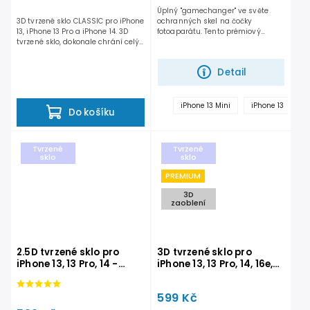
Úplný "gamechanger" ve světe
3D tvrzené sklo CLASSIC pro iPhone
ochranných skel na čočky
13, iPhone 13 Pro a iPhone 14. 3D
fotoaparátu. Tento prémiový
tvrzené sklo, dokonale chrání celý
produkt totiž dokonale chrání...
povrch...
Detail
iPhone 13 Mini
iPhone 13
i
Do košíku
Tvrzené
Tvrzené
sklo
sklo
PREMIUM
3D
zaoblení
2.5D tvrzené sklo pro
3D tvrzené sklo pro
iPhone 13, 13 Pro, 14 -
iPhone 13, 13 Pro, 14, 16e,
STANDARD s doživotní
17e - PREMIUM
zárukou
599 Kč