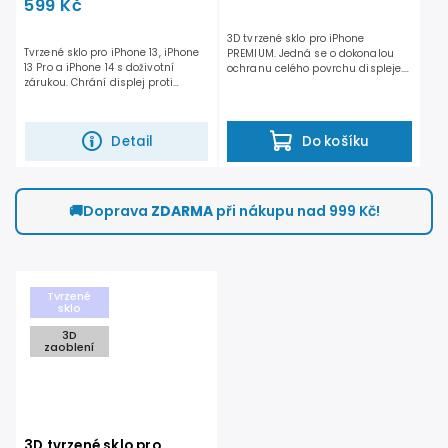
599 Kč
3D tvrzené sklo pro iPhone
Tvrzené sklo pro iPhone 13, iPhone
PREMIUM. Jedná se o dokonalou
13 Pro a iPhone 14 s doživotní
ochranu celého povrchu displeje.
zárukou. Chrání displej proti
Při tloušťce pouhých 0,4...
poškrábání, ale i...
Detail
Do košíku
🚚
Doprava
ZDARMA
při nákupu nad 999 Kč!
Tvrzené
sklo
3D
zaoblení
3D tvrzené sklo pro