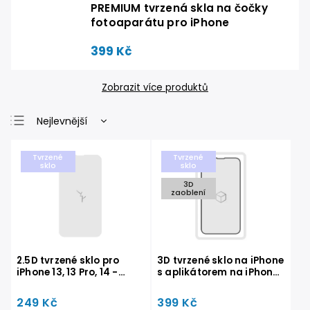
PREMIUM tvrzená skla na čočky
fotoaparátu pro iPhone
399 Kč
Zobrazit více produktů
Nejlevnější
Nejdražší
Tvrzené
Tvrzené
Nejprodávanější
sklo
sklo
3D
Abecedně
zaoblení
2.5D tvrzené sklo pro
3D tvrzené sklo na iPhone
iPhone 13, 13 Pro, 14 -
s aplikátorem na iPhone
STANDARD
17e, 16e, 14, 13 Pro, 13
249 Kč
399 Kč