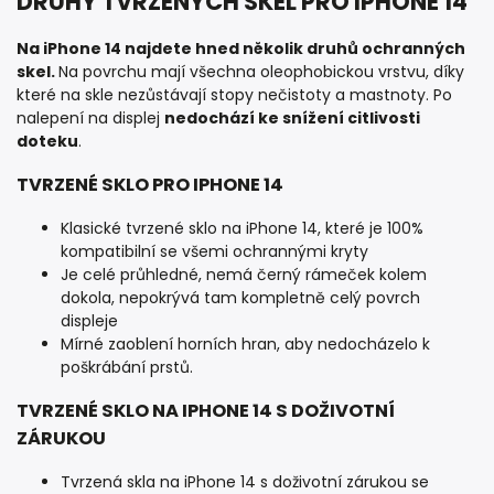
DRUHY TVRZENÝCH SKEL PRO IPHONE 14
Na iPhone 14 najdete hned několik druhů ochranných
skel.
Na povrchu mají všechna oleophobickou vrstvu, díky
které na skle nezůstávají stopy nečistoty a mastnoty. Po
nalepení na displej
nedochází ke snížení citlivosti
doteku
.
TVRZENÉ SKLO PRO IPHONE 14
Klasické tvrzené sklo na iPhone 14, které je 100%
kompatibilní se všemi ochrannými kryty
Je celé průhledné, nemá černý rámeček kolem
dokola, nepokrývá tam kompletně celý povrch
displeje
Mírné zaoblení horních hran, aby nedocházelo k
poškrábání prstů.
TVRZENÉ SKLO NA IPHONE 14 S DOŽIVOTNÍ
ZÁRUKOU
Tvrzená skla na iPhone 14 s doživotní zárukou se