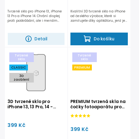
Tvrzené sklo pro iPhone 13, iPhone
Kvalitní 3D tvrzené sklo na iPhone
13 Pro a iPhone 14. Chrání displej
od českého výrobce, které si
proti poškrábání, ale i menším
zamilujete díky aplikátoru, jenž je
nárazům či...
součástí balení....
Detail
Do košíku
Tvrzené
Tvrzené
sklo
sklo
CLASSIC
PREMIUM
3D
zaoblení
3D tvrzené sklo pro
PREMIUM tvrzená skla na
iPhone 13, 13 Pro, 14 -
čočky fotoaparátu pro
CLASSIC
iPhone
399 Kč
399 Kč