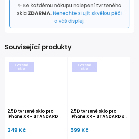
✨ Ke každému nákupu nalepení tvrzeného
skla
ZDARMA.
Nenechte si ujít skvělou péči
o váš displej.
Související produkty
Tvrzené
Tvrzené
sklo
sklo
2.5D tvrzené sklo pro
2.5D tvrzené sklo pro
iPhone XR - STANDARD
iPhone XR - STANDARD s
doživotní zárukou
249 Kč
599 Kč