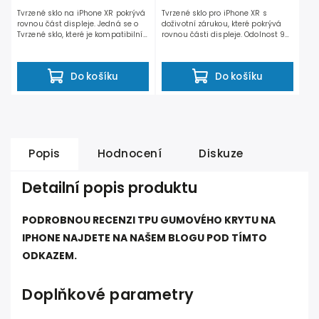
Tvrzené sklo na iPhone XR pokrývá
Tvrzené sklo pro iPhone XR s
rovnou část displeje. Jedná se o
doživotní zárukou, které pokrývá
Tvrzené sklo, které je kompatibilní
rovnou části displeje. Odolnost 9H
se všemi...
zaručí dostatečnou...
Do košíku
Do košíku
Popis
Hodnocení
Diskuze
Detailní popis produktu
PODROBNOU RECENZI TPU GUMOVÉHO KRYTU NA
IPHONE NAJDETE NA NAŠEM BLOGU POD TÍMTO
ODKAZEM.
Doplňkové parametry