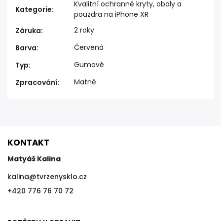
Kvalitní ochranné kryty, obaly a
Kategorie
:
pouzdra na iPhone XR
2 roky
Záruka
:
Červená
Barva
:
Gumové
Typ
:
Matné
Zpracování
:
KONTAKT
Matyáš Kalina
kalina
@
tvrzenysklo.cz
+420 776 76 70 72