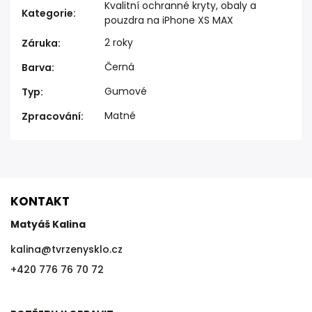
Kvalitní ochranné kryty, obaly a
Kategorie
:
pouzdra na iPhone XS MAX
2 roky
Záruka
:
Černá
Barva
:
Gumové
Typ
:
Matné
Zpracování
:
KONTAKT
Matyáš Kalina
kalina
@
tvrzenysklo.cz
+420 776 76 70 72