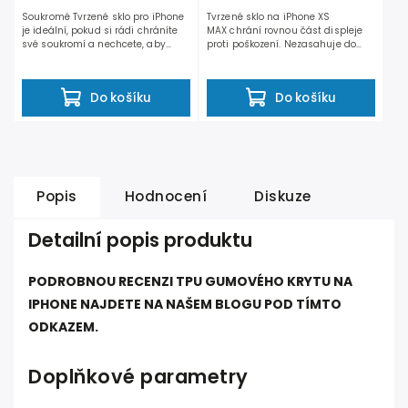
Soukromé Tvrzené sklo pro iPhone
Tvrzené sklo na iPhone XS
je ideální, pokud si rádi chráníte
MAX chrání rovnou část displeje
své soukromí a nechcete, aby
proti poškození. Nezasahuje do
Vám někdo přes...
zaoblených hran, takže je...
Do košíku
Do košíku
Popis
Hodnocení
Diskuze
Detailní popis produktu
PODROBNOU RECENZI TPU GUMOVÉHO KRYTU NA
IPHONE NAJDETE NA NAŠEM BLOGU POD TÍMTO
ODKAZEM.
Doplňkové parametry