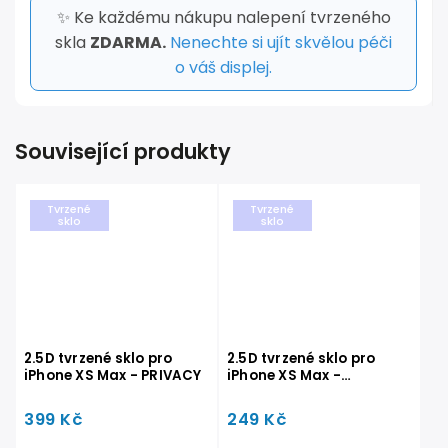
✨ Ke každému nákupu nalepení tvrzeného
skla
ZDARMA.
Nenechte si ujít skvělou péči
o váš displej.
Související produkty
Tvrzené
Tvrzené
sklo
sklo
2.5D tvrzené sklo pro
2.5D tvrzené sklo pro
iPhone XS Max - PRIVACY
iPhone XS Max -
STANDARD
399 Kč
249 Kč