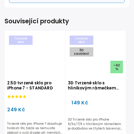
Související produkty
Tvrzené
Tvrzené
sklo
sklo
3D
zaoblení
–62
%
2.5D tvrzené sklo pro
3D Tvrzené sklo s
iPhone 7 - STANDARD
hliníkovým rámečkem
iPhone 6,6s,7,8 - Růžové
149 Kč
249 Kč
3D Tvrzené sklo pro iPhone
Tvrzené sklo pro iPhone 7 dosahuje
6/6s/7/8 s hliníkovým rámečkem
tvrdosti 9H, takže se nemusíte
je dodáváno ve čtyřech barevných
obávat o svůj displej při menších
variantách. Černé, Zlaté,...