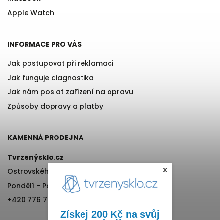
Apple Watch
INFORMACE PRO VÁS
Jak postupovat při reklamaci
Jak funguje diagnostika
Jak nám poslat zařízení na opravu
Způsoby dopravy a platby
KAMENNÁ PRODEJNA
Tvrzenýsklo.cz
×
Ostrovského 971/11, Praha 5
Pondělí - Pátek, 12:00-17:00
+420 776 76 70 72
Získej 200 Kč na svůj