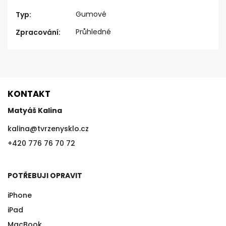
Gumové
Typ
:
Průhledné
Zpracování
:
KONTAKT
Matyáš Kalina
kalina
@
tvrzenysklo.cz
+420 776 76 70 72
POTŘEBUJI OPRAVIT
iPhone
iPad
MacBook