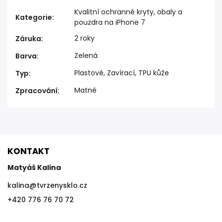
Kvalitní ochranné kryty, obaly a
Kategorie
:
pouzdra na iPhone 7
2 roky
Záruka
:
Zelená
Barva
:
Plastové, Zavírací, TPU kůže
Typ
:
Matné
Zpracování
:
KONTAKT
Matyáš Kalina
kalina
@
tvrzenysklo.cz
+420 776 76 70 72