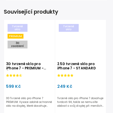
Související produkty
Tvrzené
Tvrzené
sklo
sklo
PREMIUM
3D
zaoblení
3D tvrzené sklo pro
2.5D tvrzené sklo pro
iPhone 7 - PREMIUM -
iPhone 7 - STANDARD
Černé
599 Kč
249 Kč
3D Tvrzené sklo pro iPhone 7
Tvrzené sklo pro iPhone 7 dosahuje
PREMIUM. Vysoce odolné ochranné
tvrdosti 9H, takže se nemusíte
sklo na displej, které dosahuje
obávat o svůj displej při menších
odolnosti 9H a je pouze...
pádech či...