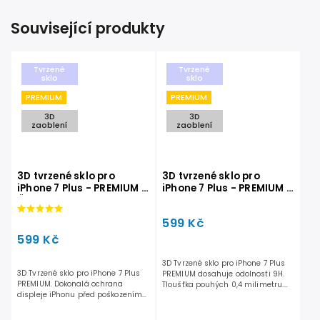
Související produkty
Tvrzené
Tvrzené
sklo
sklo
PREMIUM
PREMIUM
3D
3D
zaoblení
zaoblení
3D tvrzené sklo pro
3D tvrzené sklo pro
iPhone 7 Plus - PREMIUM -
iPhone 7 Plus - PREMIUM -
Černé
Bílé
599 Kč
599 Kč
3D Tvrzené sklo pro iPhone 7 Plus
3D Tvrzené sklo pro iPhone 7 Plus
PREMIUM dosahuje odolnosti 9H.
PREMIUM. Dokonalá ochrana
Tloušťka pouhých 0,4 milimetru.
displeje iPhonu před poškozením
Chrání displej proti...
při pádu, nárazu, ale...