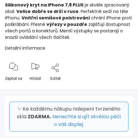
Silikonový kryt na iPhone 7,8 PLUS
je skvěle zpracovaný
obal.
Velice dobře se drží v ruce
. Perfektně sedí na těle
iPhonu.
Vnitřní semišové polstrování
chrání iPhone proti
poškrábání. Přesné
výřezy v pouzdře
zajišťují dostupnost
všech portů a konektorů. Menší výstupky se postarají o
snazší ovládání všech tlačítek.
Detailní informace
Zeptat se
Hlídat
Sdílet
✨ Ke každému nákupu nalepení tvrzeného
skla
ZDARMA.
Nenechte si ujít skvělou péči
o váš displej.