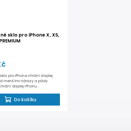
ené sklo pro iPhone X, XS,
- PREMIUM
Kč
 sklo pro iPhone chrání displej
ed menšími nárazy a pády.
hrání displej iPhonu...
Do košíku