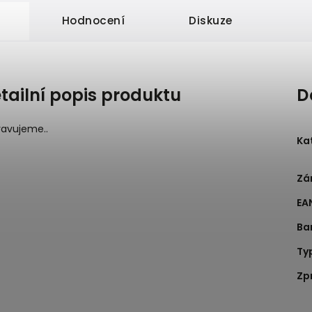
Hodnocení
Diskuze
tailní popis produktu
D
ravujeme..
Ka
Zá
EA
Ba
Ty
Zp