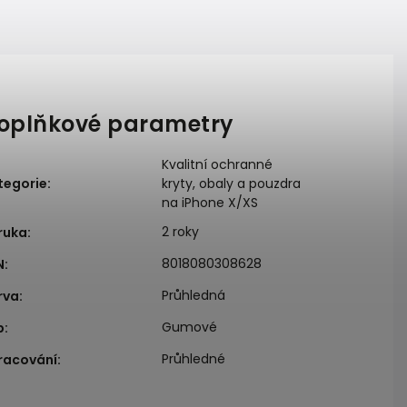
oplňkové parametry
Kvalitní ochranné
tegorie
:
kryty, obaly a pouzdra
na iPhone X/XS
2 roky
ruka
:
8018080308628
N
:
Průhledná
rva
:
Gumové
p
:
Průhledné
racování
: