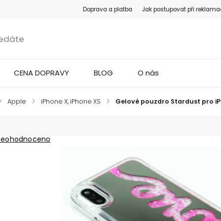
Doprava a platba
Jak postupovat při reklama
CENA DOPRAVY
BLOG
O nás
/
Apple
/
iPhone X, iPhone XS
/
Gelové pouzdro Stardust pro iP
Neohodnoceno