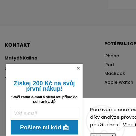
POTŘEBUJI OP
KONTAKT
iPhone
×
Matyáš Kalina
iPad
kalina
@
tvrzenysklo.cz
MacBook
+420 776 76 70 72
Apple Watch
Získej 200 Kč na svůj
první nákup!
Stačí zadat e-mail a sleva letí přímo do
schránky. 📬
Používáme cookies
díky analýze provo
použitelnost.
Více 
Pošlete mi kód 📩