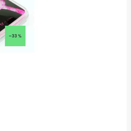
–33 %