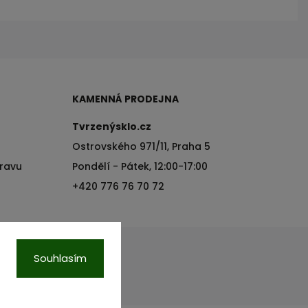
KAMENNÁ PRODEJNA
Tvrzenýsklo.cz
Ostrovského 971/11, Praha 5
pravu
Pondělí - Pátek, 12:00-17:00
+420 776 76 70 72
Souhlasím