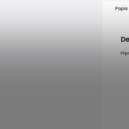
Popis
De
Přip