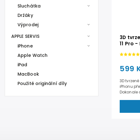
Sluchátka
Držáky
Výprodej
APPLE SERVIS
3D tvrz
11 Pro 
iPhone
Apple Watch
iPad
599 
MacBook
3D tvrzené
Použité originální díly
iPhonu př
Dokonale c