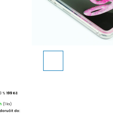
3 %
199 Kč
m
(1 ks)
oručit do: