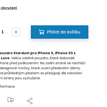
6
 doručení
Přidat do košíku
ouzdro Stardust pro iPhone X, iPhone XS s
 Love
. Velice odolné pouzdro, které dokonale
Phone před poškozením. Na zadní straně se nachází
designové motivy, které ocení především dámy.
od průhledným plastem se přesýpají dle natočení
ní strany jsou vyztužené.
informace