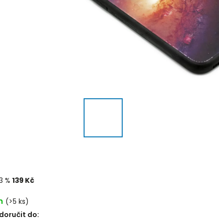
3 %
139 Kč
m
(>5 ks)
oručit do: