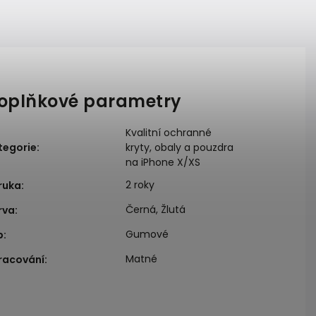
oplňkové parametry
Kvalitní ochranné
tegorie
:
kryty, obaly a pouzdra
na iPhone X/XS
2 roky
ruka
:
Černá, Žlutá
rva
:
Gumové
p
:
Matné
racování
: