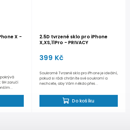
iPhone X -
2.5D tvrzené sklo pro iPhone
X,XS,11Pro - PRIVACY
399 Kč
Soukromé Tvrzené sklo pro iPhone je ideální,
é pokrývá
pokud si rádi chráníte své soukromí a
t 9H zaručí
nechcete, aby Vám někdo přes...
nším...
u
Do košíku