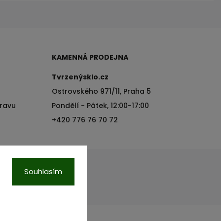
KAMENNÁ PRODEJNA
Tvrzenýsklo.cz
Ostrovského 971/11, Praha 5
pravu
Pondělí - Pátek, 12:00-17:00
+420 776 76 70 72
Souhlasím