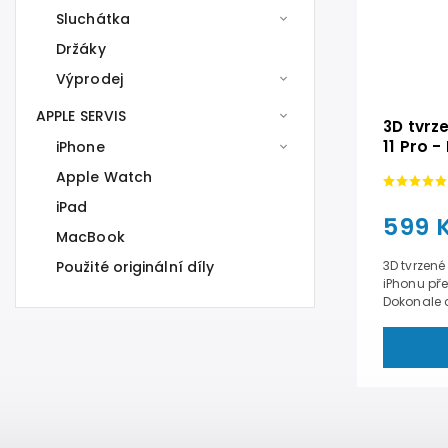
Sluchátka
Držáky
Výprodej
APPLE SERVIS
3D tvrz
11 Pro 
iPhone
Apple Watch
iPad
599 
MacBook
Použité originální díly
3D tvrzené
iPhonu př
Dokonale c