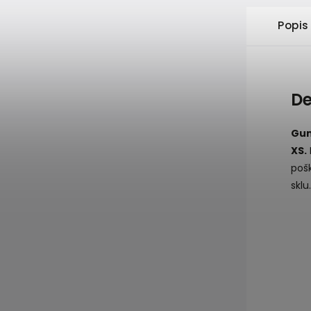
Popis
De
Gum
XS.
poš
sklu