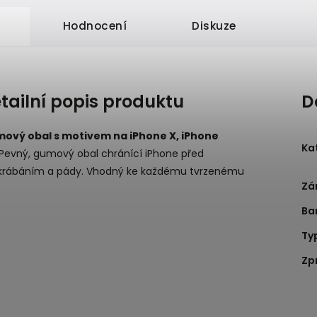
Hodnocení
Diskuze
tailní popis produktu
D
ový obal s motivem na iPhone X, iPhone
Ka
Pevný, gumový obal chránící iPhone před
krábáním a pády. Vhodný ke každému tvrzenému
Zá
.
Ba
Ty
Zp