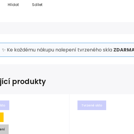
Hlídat
Sdílet
✨ Ke každému nákupu nalepení tvrzeného skla
ZDARMA
jící produkty
sklo
Tvrzené sklo
ení