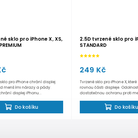
ené sklo pro iPhone X, XS,
2.5D tvrzené sklo pro 
- PREMIUM
STANDARD
Kč
249 Kč
 sklo pro iPhone chrání displej
Tvrzené sklo pro iPhone X, kter
ed menšími nárazy a pády.
rovnou části displeje. Odolnos
hrání displej iPhonu...
dostatečnou ochranu proti me
Do košíku
Do košík