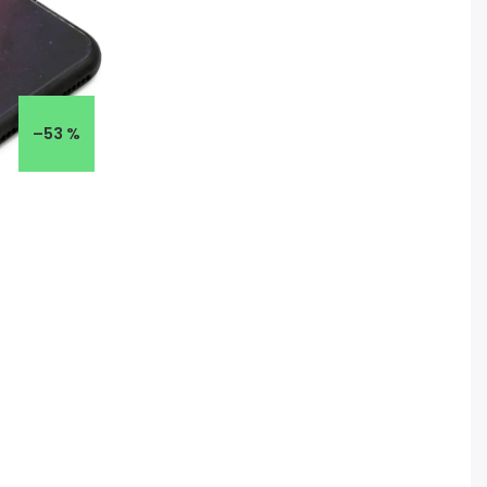
–53 %