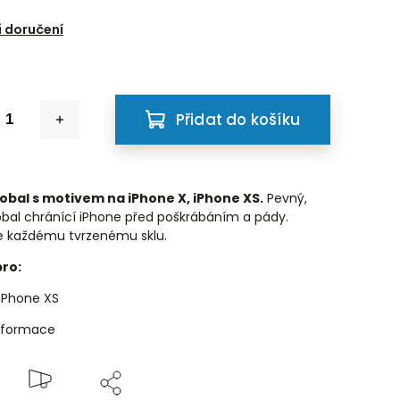
 doručení
Přidat do košíku
bal s motivem na iPhone X, iPhone XS.
Pevný,
al chránící iPhone před poškrábáním a pády.
e každému tvrzenému sklu.
ro:
 iPhone XS
informace