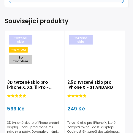
Související produkty
Tvrzené
Tvrzené
sklo
sklo
PREMIUM
3D
zaoblení
3D tvrzené sklo pro
2.5D tvrzené sklo pro
iPhone X, XS, 11 Pro -
iPhone X - STANDARD
PREMIUM
599 Kč
249 Kč
3D tvrzené sklo pro iPhone chrání
Tvrzené sklo pro iPhone X, které
displej iPhonu před menšími
pokrývá rovnou části displeje.
nárazy a pády. Dokonale chrání
Odolnost 9H zaručí dostatečnou