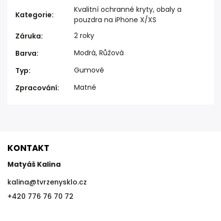
Kvalitní ochranné kryty, obaly a
Kategorie
:
pouzdra na iPhone X/XS
2 roky
Záruka
:
Modrá, Růžová
Barva
:
Gumové
Typ
:
Matné
Zpracování
:
KONTAKT
Matyáš Kalina
kalina
@
tvrzenysklo.cz
+420 776 76 70 72