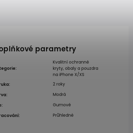
oplňkové parametry
Kvalitní ochranné
tegorie
:
kryty, obaly a pouzdra
na iPhone X/XS
2 roky
ruka
:
Modrá
rva
:
Gumové
p
:
Průhledné
racování
: