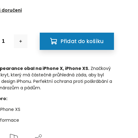
6
 doručení
Přidat do košíku
earance obal na iPhone X, iPhone XS.
Značkový
kryt, který má částečně průhledná záda, aby byl
design iPhonu. Perfektní ochrana proti poškrábání a
nárazům a pádům.
ro:
 iPhone XS
informace