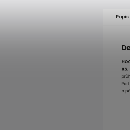
Popis
De
HOC
XS.
prů
Per
a p