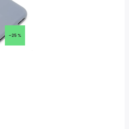
–25 %