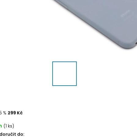
5 %
299 Kč
m
(1 ks)
oručit do: