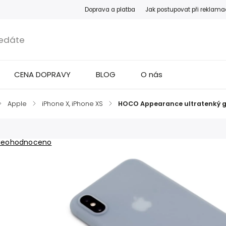
Doprava a platba
Jak postupovat při reklama
CENA DOPRAVY
BLOG
O nás
/
Apple
/
iPhone X, iPhone XS
/
HOCO Appearance ultratenký g
Neohodnoceno