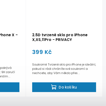
iPhone X -
2.5D tvrzené sklo pro iPhone
X,XS,11Pro - PRIVACY
399 Kč
Soukromé Tvrzené sklo pro iPhone je ideální,
é pokrývá
pokud si rádi chráníte své soukromí a
t 9H zaručí
nechcete, aby Vám někdo přes...
nším...
u
Do košíku