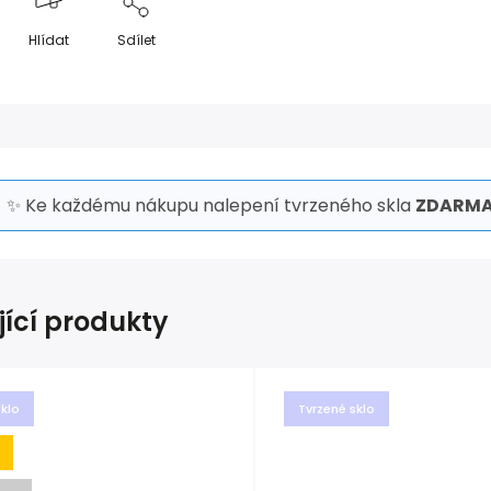
Hlídat
Sdílet
✨ Ke každému nákupu nalepení tvrzeného skla
ZDARMA
jící produkty
sklo
Tvrzené sklo