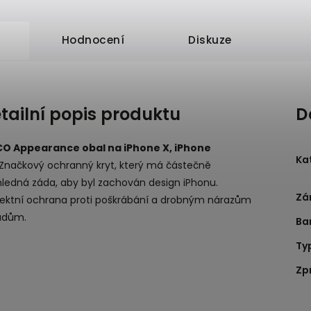
Hodnocení
Diskuze
tailní popis produktu
D
O Appearance obal na iPhone X, iPhone
Ka
Značkový ochranný kryt, který má částečně
hledná záda, aby byl zachován design iPhonu.
Zá
fektní ochrana proti poškrábání a drobným nárazům
ádům.
Ba
Ty
Zp