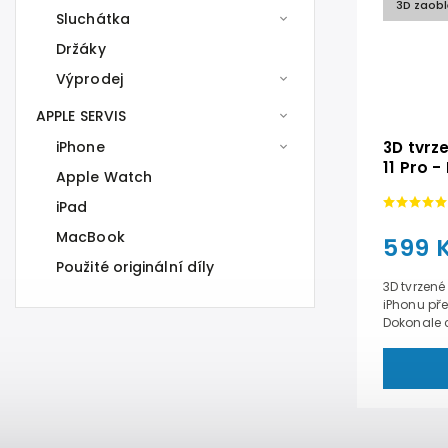
3D zaobl
Sluchátka
Držáky
Výprodej
APPLE SERVIS
iPhone
3D tvrz
11 Pro 
Apple Watch
iPad
MacBook
599 
Použité originální díly
3D tvrzené
iPhonu př
Dokonale c