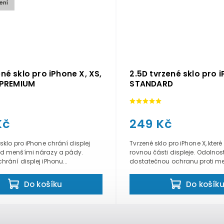
ení
ené sklo pro iPhone X, XS,
2.5D tvrzené sklo pro 
- PREMIUM
STANDARD
Kč
249 Kč
 sklo pro iPhone chrání displej
Tvrzené sklo pro iPhone X, kter
ed menšími nárazy a pády.
rovnou části displeje. Odolnos
hrání displej iPhonu...
dostatečnou ochranu proti me
Do košíku
Do košík