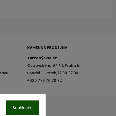
KAMENNÁ PRODEJNA
Tvrzenýsklo.cz
Ostrovského 971/11, Praha 5
pravu
Pondělí - Pátek, 12:00-17:00
+420 776 76 70 72
Souhlasím