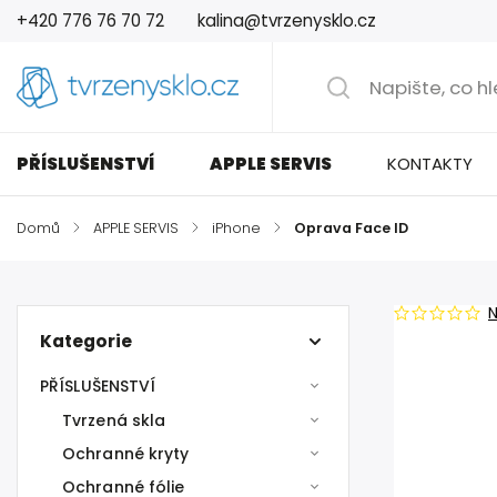
+420 776 76 70 72
kalina@tvrzenysklo.cz
PŘÍSLUŠENSTVÍ
APPLE SERVIS
KONTAKTY
Domů
/
APPLE SERVIS
/
iPhone
/
Oprava Face ID
Kategorie
PŘÍSLUŠENSTVÍ
Tvrzená skla
Ochranné kryty
Ochranné fólie