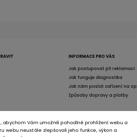
RAVIT
INFORMACE PRO VÁS
Jak postupovat při reklamaci
Jak funguje diagnostika
Jak nám poslat zařízení na o
Způsoby dopravy a platby
, abychom Vám umožnili pohodlné prohlížení webu a
zu webu neustále zlepšovali jeho funkce, výkon a
Copyright 2026
Tvrzenýsklo.cz
. Všechna práva vyhrazena.