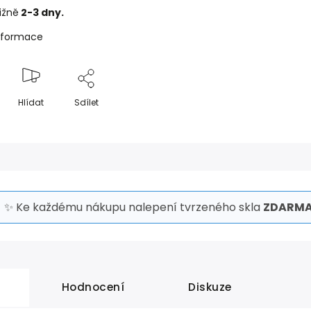
ližně
2-3 dny.
informace
Hlídat
Sdílet
✨ Ke každému nákupu nalepení tvrzeného skla
ZDARMA
Hodnocení
Diskuze