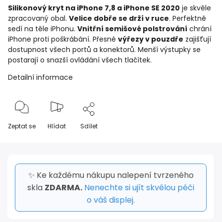
Silikonový kryt na iPhone 7,8 a iPhone SE 2020
je skvěle
zpracovaný obal.
Velice dobře se drží v ruce
. Perfektně
sedí na těle iPhonu.
Vnitřní semišové polstrování
chrání
iPhone proti poškrábání. Přesné
výřezy v pouzdře
zajišťují
dostupnost všech portů a konektorů. Menší výstupky se
postarají o snazší ovládání všech tlačítek.
Detailní informace
Zeptat se
Hlídat
Sdílet
✨ Ke každému nákupu nalepení tvrzeného
skla
ZDARMA.
Nenechte si ujít skvělou péči
o váš displej.