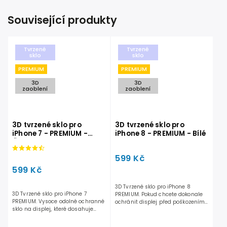
Související produkty
Tvrzené
Tvrzené
sklo
sklo
PREMIUM
PREMIUM
3D
3D
zaoblení
zaoblení
3D tvrzené sklo pro
3D tvrzené sklo pro
iPhone 7 - PREMIUM -
iPhone 8 - PREMIUM - Bílé
Černé
599 Kč
599 Kč
3D Tvrzené sklo pro iPhone 8
3D Tvrzené sklo pro iPhone 7
PREMIUM. Pokud chcete dokonale
PREMIUM. Vysoce odolné ochranné
ochránit displej před poškozením
sklo na displej, které dosahuje
při pádech, nárazech a...
odolnosti 9H a je pouze...