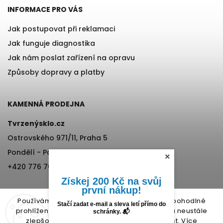
INFORMACE PRO VÁS
Jak postupovat při reklamaci
Jak funguje diagnostika
Jak nám poslat zařízení na opravu
Způsoby dopravy a platby
KAMENNÁ PRODEJNA
Tvrzenýsklo.cz
×
Ostrovského 971/11, Praha 5
Pondělí - Pátek, 12:00-17:00
+420 776 76 70 72
Získej 200 Kč na svůj
první nákup!
Používáme cookies, abychom Vám umožnili pohodlné
Stačí zadat e-mail a sleva letí přímo do
prohlížení webu a díky analýze provozu webu neustále
schránky. 📬
zlepšovali jeho funkce, výkon a použitelnost.
Více