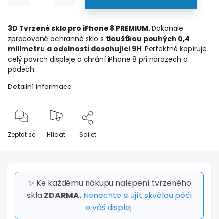
3D Tvrzené sklo pro iPhone 8 PREMIUM.
Dokonale
zpracované ochranné sklo s
tloušťkou pouhých 0,4
milimetru
a odolností dosahující 9H
. Perfektně kopíruje
celý povrch displeje a chrání iPhone 8 při nárazech a
pádech.
Detailní informace
Zeptat se
Hlídat
Sdílet
✨ Ke každému nákupu nalepení tvrzeného
skla
ZDARMA.
Nenechte si ujít skvělou péči
o váš displej.