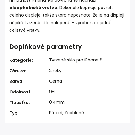
hmotnost iPhonu. Na povrchu se nachází
oleophobická vrstva
. Dokonale kopíruje povrch
celého displeje, takže skoro nepoznáte, že je na displeji
nějaké tvrzené sklo nalepené - vyrobeno z jedné
celistvé vrstvy.
Doplňkové parametry
Tvrzené sklo pro iPhone 8
Kategorie
:
2 roky
Záruka
:
Černá
Barva
:
9H
Odolnost
:
0.4mm
Tloušťka
:
Přední, Zaoblené
Typ
: