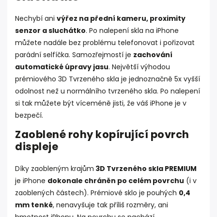
Nechybí ani
výřez na přední kameru, proximity
senzor a sluchátko
. Po nalepení skla na iPhone
můžete nadále bez problému telefonovat i pořizovat
parádní selfíčka. Samozřejmostí je
zachování
automatické úpravy jasu
. Největší výhodou
prémiového 3D Tvrzeného skla je jednoznačně 5x vyšší
odolnost než u normálního tvrzeného skla. Po nalepení
si tak můžete být víceméně jisti, že váš iPhone je v
bezpečí.
Zaoblené rohy kopírující povrch
displeje
Díky zaobleným krajům
3D Tvrzeného skla PREMIUM
je iPhone
dokonale chráněn po celém povrchu
(i v
zaoblených částech). Prémiové sklo je pouhých
0,4
mm tenké
, nenavyšuje tak příliš rozměry, ani