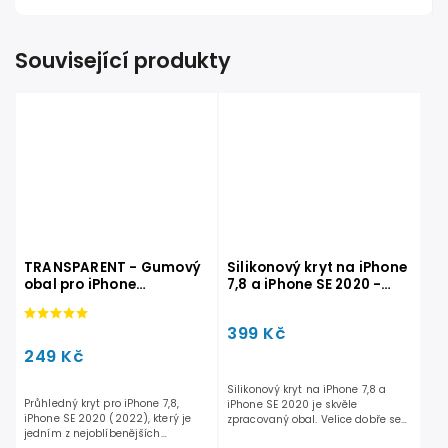
Související produkty
TRANSPARENT - Gumový
Silikonový kryt na iPhone
obal pro iPhone
7,8 a iPhone SE 2020 -
7,8,SE2020,SE2022
Zelený
399 Kč
249 Kč
Silikonový kryt na iPhone 7,8 a
Průhledný kryt pro iPhone 7,8,
iPhone SE 2020 je skvěle
iPhone SE 2020 (2022), který je
zpracovaný obal. Velice dobře se
jedním z nejoblíbenějších
drží v ruce....