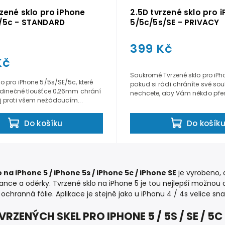
rzené sklo pro iPhone
2.5D tvrzené sklo pro 
/5c - STANDARD
5/5c/5s/SE - PRIVACY
399 Kč
Kč
Soukromé Tvrzené sklo pro iPho
lo pro iPhone 5/5s/SE/5c, které
pokud si rádi chráníte své so
edinečné tloušťce 0,26mm chrání
nechcete, aby Vám někdo přes
j proti všem nežádoucím...
Do košíku
Do košík
 na iPhone 5 / iPhone 5s / iPhone 5c / iPhone SE
je vyrobeno, a
bance a oděrky. Tvrzené sklo na iPhone 5 je tou nejlepší možnou
ž
ochranná fólie
. Aplikace je stejně jako u iPhonu 4 / 4s velice sn
RZENÝCH SKEL PRO IPHONE 5 / 5S / SE / 5C