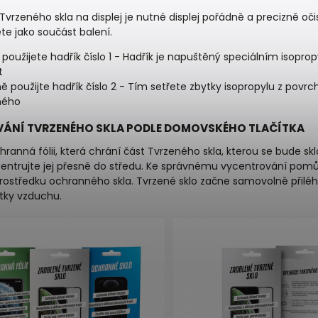
 Tvrzeného skla na displej je nutné displej pořádně a precizně oči
te jako součást balení.
 použijete hadřík číslo 1 - Hadřík je napuštěný speciálním isopr
t
ě použijte hadřík číslo 2 - Tím setřete zbytky isopropylu z povrch
ného
ÁNÍ TVRZENÉHO SKLA PODLE DOMOVSKÉHO TLAČÍTKA
ranná fólii, která chrání část Tvrzeného skla, kterou se bude sklo 
centrujte jej přesně do středu. Ke správnému vycentrování pomůž
rostředku ochranného skla. Tvrzené sklo začne samovolně přiléhat 
ytky vzduchu.