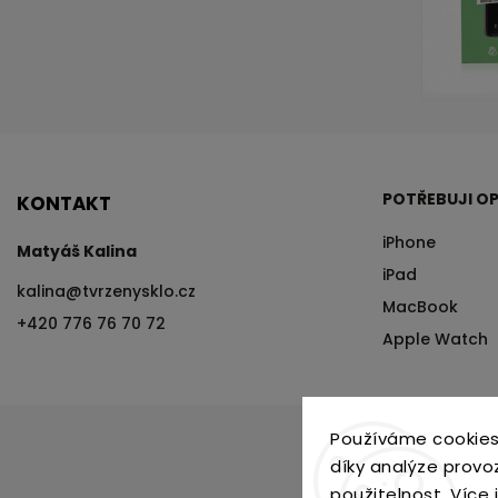
POTŘEBUJI OP
KONTAKT
iPhone
Matyáš Kalina
iPad
×
kalina
@
tvrzenysklo.cz
MacBook
+420 776 76 70 72
Apple Watch
Získej 200 Kč na svůj
první nákup!
Stačí zadat e-mail a sleva letí přímo do
schránky. 📬
Používáme cookies
díky analýze provo
použitelnost.
Více 