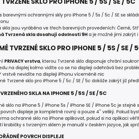
TVRZENÉ SKLO PRO IPHONE 5 / 5S / SE / 5C
 s barevnými ochrannými skly pro iPhone 5 / 5s / 5c / SE se sklá
honu
 skla jsou vyráběna ve třech barevných provedeních: Černé, Stř
á Tvrzená skla dosahují odolnosti 9H
a je možné jimi zakrýt i 
 TVRZENÉ SKLO PRO IPHONE 5 / 5S / SE / 
ní
PRIVACY vrstva
, kterou Tvrzené sklo disponuje chrání soukro
ledu na displej kolmo vidíte co se na displeji odehrává bez prob
 vrstvě nevidíte na displeji iPhonu víceméně nic
é Tvrzené sklo pro iPhone 5 / 5c / SE / 5c dokáže zakrýt již před
VRZENÉHO SKLA NA IPHONE 5 / 5S / SE / 5C
né sklo na iPhone 5 / iPhone 5s / iPhone SE / iPhone 5c je stejně
 povrch displeje je kompletně rovný a pouze 4'' veliký. Pokud byst
rma ochranné sklo na iPhone aplikovat, pokud si na aplikaci věří
í krabičky s tvrzeným sklem je manuál v českém jazyce, jak sprá
POŘÁDNĚ POVRCH DISPLEJE