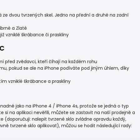
dá ze dvou tvrzených skel. Jedno na přední a druhé na zadní
íbrné a Zlaté
již vzniklé škrábance či praskliny
5C
mí před zvědavci, kteří číhají na každém rohu
lému, pokud se ale na iPhone podíváte pod jiným úhlem, díky
tím vzniklé škrábance a praskliny
 snadné jako na iPhone 4 / iPhone 4s, protože se jedná o typ
e si na aplikaci nevěřili, můžete se zastavit na naší prodejně a
te (doporučuji: nalepit tvrzené sklo zvládne opravdu každý,
vně tvrzené sklo aplikovat), můžou se hodit následující rady: