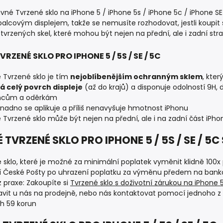
ávné Tvrzené sklo na iPhone 5 / iPhone 5s / iPhone 5c / iPhone S
palcovým displejem, takže se nemusíte rozhodovat, jestli koupit
tvrzených skel, které mohou být nejen na přední, ale i zadní str
VRZENÉ SKLO PRO IPHONE 5 / 5S / SE / 5C
é Tvrzené sklo je tím
nejoblíbenějším ochranným sklem
, kte
á celý povrch displeje
(až do krajů) a disponuje odolností 9H,
ncům a oděrkám
snadno se aplikuje a příliš nenavyšuje hmotnost iPhonu
é Tvrzené sklo může být nejen na přední, ale i na zadní část iPhon
 TVRZENÉ SKLO PRO IPHONE 5 / 5S / SE / 
 sklo, které je možné za minimální poplatek vyměnit klidně 100
 České Pošty po uhrazení poplatku za výměnu předem na bank
 z praxe: Zakoupíte si
Tvrzené sklo s doživotní zárukou na iPhone 
avit u nás na prodejně, nebo nás kontaktovat pomocí jednoho
h 59 korun