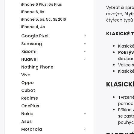
iPhone 6 Plus, 6s Plus
Vybrat si spr
iPhone 6, 6s
rovným, čtyř
iPhone 5, 5s, 5c, SE 2016
čtyřech typů 
iPhone 4, 4s
KLASICKÉ T
Google Pixel
Samsung
Klasick
Xiaomi
Pokrýv
škrába
Huawei
Velice 
Nothing Phone
Klasick
Vivo
Oppo
KLASICKÉ
Cubot
Tvrzené
Realme
pomocí
OnePlus
Příklad
Nokia
se zast
Asus
pouhýc
Motorola