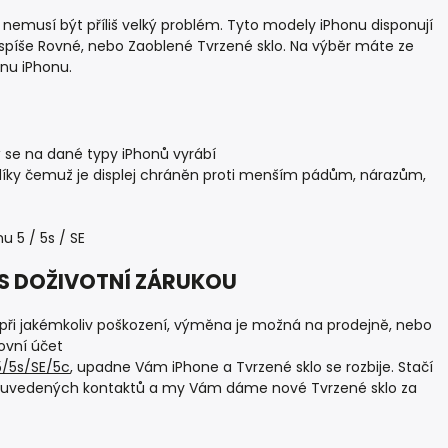
E nemusí být příliš velký problém. Tyto modely iPhonu disponují
 spíše Rovné, nebo Zaoblené Tvrzené sklo. Na výběr máte ze
anu iPhonu.
rý se na dané typy iPhonů vyrábí
 díky čemuž je displej chráněn proti menším pádům, nárazům,
u 5 / 5s / SE
5C S DOŽIVOTNÍ ZÁRUKOU
x při jakémkoliv poškození, výměna je možná na prodejně, nebo
ovní účet
5/5s/SE/5c
, upadne Vám iPhone a Tvrzené sklo se rozbije. Stačí
 z uvedených kontaktů a my Vám dáme nové Tvrzené sklo za