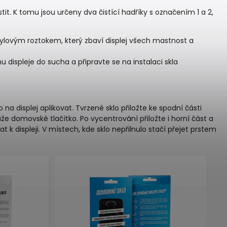
stit. K tomu jsou určeny dva čistící hadříky s označením 1 a 2,
opylovým roztokem, který zbaví displej všech mastnost a
u displeje do sucha a připravte se na instalaci skla
na displej aplikovat. Tvrzené sklo přiložte ke spodní části
e domovské tlačítko. Po vycentrování přiložte i horní část a
k displeji. V místech, kde sklo nepřilnulo stačí přejet prstem