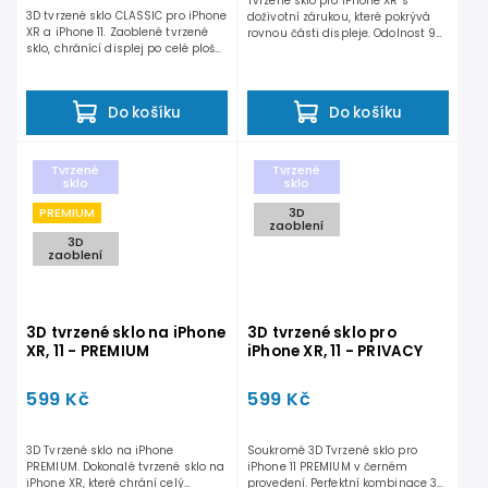
Tvrzené sklo pro iPhone XR s
3D tvrzené sklo CLASSIC pro iPhone
doživotní zárukou, které pokrývá
XR a iPhone 11. Zaoblené tvrzené
rovnou části displeje. Odolnost 9H
sklo, chránící displej po celé ploše.
zaručí dostatečnou...
Dosahuje...
Do košíku
Do košíku
Tvrzené
Tvrzené
sklo
sklo
PREMIUM
3D
zaoblení
3D
zaoblení
3D tvrzené sklo na iPhone
3D tvrzené sklo pro
XR, 11 - PREMIUM
iPhone XR, 11 - PRIVACY
599 Kč
599 Kč
3D Tvrzené sklo na iPhone
Soukromé 3D Tvrzené sklo pro
PREMIUM. Dokonalé tvrzené sklo na
iPhone 11 PREMIUM v černém
iPhone XR, které chrání celý
provedení. Perfektní kombinace 3D