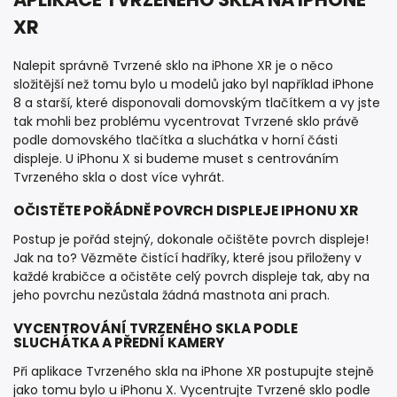
XR
Nalepit správně Tvrzené sklo na iPhone XR je o něco
složitější než tomu bylo u modelů jako byl například iPhone
8 a starší, které disponovali domovským tlačítkem a vy jste
tak mohli bez problému vycentrovat Tvrzené sklo právě
podle domovského tlačítka a sluchátka v horní části
displeje. U iPhonu X si budeme muset s centrováním
Tvrzeného skla o dost více vyhrát.
OČISTĚTE POŘÁDNĚ POVRCH DISPLEJE IPHONU XR
Postup je pořád stejný, dokonale očištěte povrch displeje!
Jak na to? Vězměte čistící hadříky, které jsou přiloženy v
každé krabičce a očistěte celý povrch displeje tak, aby na
jeho povrchu nezůstala žádná mastnota ani prach.
VYCENTROVÁNÍ TVRZENÉHO SKLA PODLE
SLUCHÁTKA A PŘEDNÍ KAMERY
Při aplikace Tvrzeného skla na iPhone XR postupujte stejně
jako tomu bylo u iPhonu X. Vycentrujte Tvrzené sklo podle