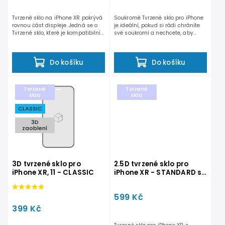
Tvrzené sklo na iPhone XR pokrývá
Soukromé Tvrzené sklo pro iPhone
rovnou část displeje. Jedná se o
je ideální, pokud si rádi chráníte
Tvrzené sklo, které je kompatibilní
své soukromí a nechcete, aby
se všemi...
Vám někdo přes...
Do košíku
Do košíku
Tvrzené
Tvrzené
sklo
sklo
CLASSIC
3D
zaoblení
3D tvrzené sklo pro
2.5D tvrzené sklo pro
iPhone XR, 11 - CLASSIC
iPhone XR - STANDARD s
doživotní zárukou
599 Kč
399 Kč