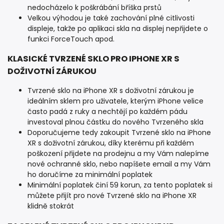
nedocházelo k poškrábání bříška prstů
Velkou výhodou je také zachování plné citlivosti
displeje, takže po aplikaci skla na displej nepřijdete o
funkci ForceTouch apod.
KLASICKÉ TVRZENÉ SKLO PRO IPHONE XR S
DOŽIVOTNÍ ZÁRUKOU
Tvrzené sklo na iPhone XR s doživotní zárukou je
ideálním sklem pro uživatele, kterým iPhone velice
často padá z ruky a nechtějí po každém pádu
investoval plnou částku do nového Tvrzeného skla
Doporučujeme tedy zakoupit Tvrzené sklo na iPhone
XR s doživotní zárukou, díky kterému při každém
poškození přijdete na prodejnu a my Vám nalepíme
nové ochranné sklo, nebo napíšete email a my Vám
ho doručíme za minimální poplatek
Minimální poplatek činí 59 korun, za tento poplatek si
můžete přijít pro nové Tvrzené sklo na iPhone XR
klidně stokrát