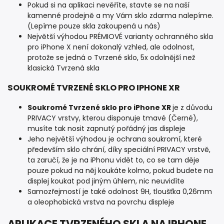
Pokud si na aplikaci nevěříte, stavte se na naší
kamenné prodejně a my Vám sklo zdarma nalepíme.
(Lepíme pouze skla zakoupená u nás)
Největší výhodou PRÉMIOVÉ varianty ochranného skla
pro iPhone X není dokonalý vzhled, ale odolnost,
protože se jedná o Tvrzené sklo, 5x odolnější než
klasická Tvrzená skla
SOUKROMÉ TVRZENÉ SKLO PRO IPHONE XR
Soukromé Tvrzené sklo pro iPhone XR
je z důvodu
PRIVACY vrstvy, kterou disponuje tmavé (Černé),
musíte tak nosit zapnutý pořádný jas displeje
Jeho největší výhodou je ochrana soukromí, které
především sklo chrání, díky speciální PRIVACY vrstvě,
ta zaručí, že je na iPhonu vidět to, co se tam děje
pouze pokud na něj koukáte kolmo, pokud budete na
displej koukat pod jiným úhlem, nic neuvidíte
Samozřejmostí je také odolnost 9H, tloušťka 0,26mm
a oleophobická vrstva na povrchu displeje
APLIKACE TVRZENÉHO SKLA NA IPHONE