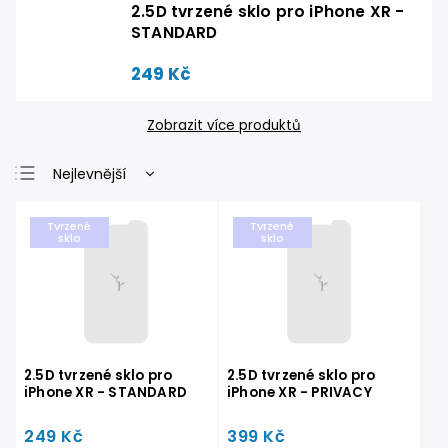
2.5D tvrzené sklo pro iPhone XR -
STANDARD
249 Kč
Zobrazit více produktů
Nejlevnější
Nejdražší
Tvrzené
Tvrzené
Nejprodávanější
sklo
sklo
Abecedně
2.5D tvrzené sklo pro
2.5D tvrzené sklo pro
iPhone XR - STANDARD
iPhone XR - PRIVACY
249 Kč
399 Kč