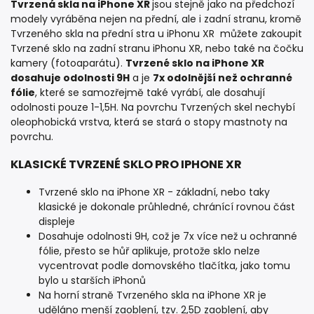
Tvrzená skla na iPhone XR
jsou stejně jako na předchozí
modely vyráběna nejen na přední, ale i zadní stranu, kromě
Tvrzeného skla na přední stra u iPhonu XR můžete zakoupit
Tvrzené sklo na zadní stranu iPhonu XR, nebo také na čočku
kamery (fotoaparátu).
Tvrzené sklo na iPhone XR
dosahuje odolnosti 9H
a je
7x odolnější než ochranné
fólie
, které se samozřejmě také vyrábí, ale dosahují
odolnosti pouze 1-1,5H. Na povrchu Tvrzených skel nechybí
oleophobická vrstva, která se stará o stopy mastnoty na
povrchu.
KLASICKÉ TVRZENÉ SKLO PRO IPHONE XR
Tvrzené sklo na iPhone XR - základní, nebo taky
klasické je dokonale průhledné, chránící rovnou část
displeje
Dosahuje odolnosti 9H, což je 7x více než u ochranné
fólie, přesto se hůř aplikuje, protože sklo nelze
vycentrovat podle domovského tlačítka, jako tomu
bylo u starších iPhonů
Na horní straně Tvrzeného skla na iPhone XR je
uděláno menší zaoblení, tzv. 2,5D zaoblení, aby