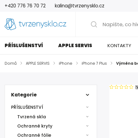
+420 776 76 70 72
kalina@tvrzenysklo.cz
PŘÍSLUŠENSTVÍ
APPLE SERVIS
KONTAKTY
Domů
/
APPLE SERVIS
/
iPhone
/
iPhone 7 Plus
/
Výměna ba
Kategorie
PŘÍSLUŠENSTVÍ
Tvrzená skla
Ochranné kryty
Ochranné fólie