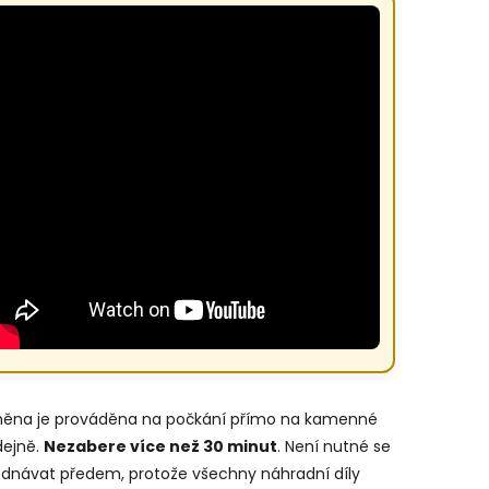
ěna je prováděna na počkání přímo na kamenné
dejně.
N
ezabere více než 30 minut
. Není nutné se
ednávat předem, protože všechny náhradní díly