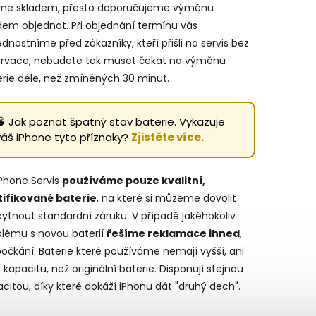
e skladem, přesto doporučujeme výměnu
dem objednat. Při objednání termínu vás
dnostníme před zákazníky, kteří přišli na servis bez
ervace, nebudete tak muset čekat na výměnu
erie déle, než zmíněných 30 minut.
🧠 Jak poznat špatný stav baterie. Vykazuje
váš iPhone tyto příznaky?
Zjistěte více.
iPhone Servis
používáme pouze kvalitní,
tifikované baterie
, na které si můžeme dovolit
ytnout standardní záruku. V případě jakéhokoliv
blému s novou baterií
řešíme reklamace ihned
,
očkání. Baterie které používáme nemají vyšší, ani
í kapacitu, než originální baterie. Disponují stejnou
citou, díky které dokáží iPhonu dát "druhý dech".