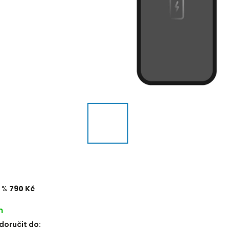
1 %
790 Kč
m
oručit do: