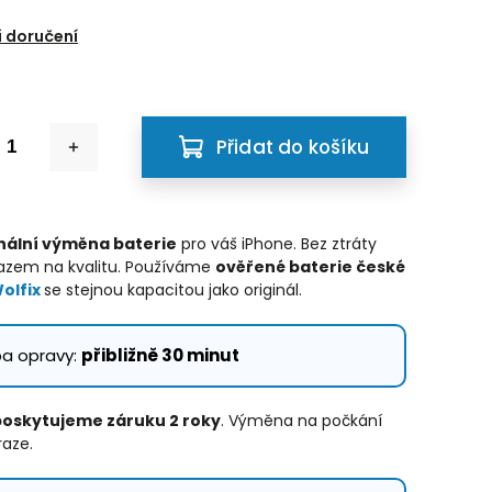
6
 doručení
Přidat do košíku
nální výměna baterie
pro váš iPhone.
Bez ztráty
razem na kvalitu. Používáme
ověřené baterie české
olfix
se stejnou kapacitou jako originál.
ba opravy:
přibližně 30 minut
poskytujeme záruku 2 roky
. Výměna na počkání
raze.