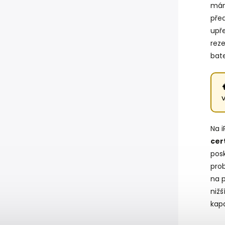
mám
pře
upře
rez
bat
Na 
cer
posk
pro
na p
nižš
kapa