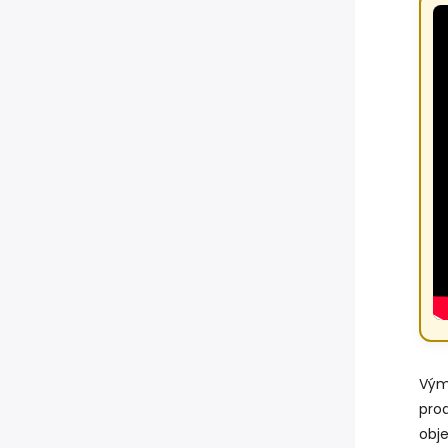
Vým
pro
obj