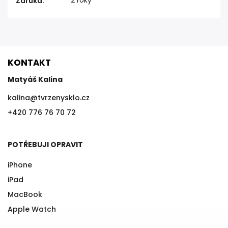
Záruka
:
KONTAKT
Matyáš Kalina
kalina
@
tvrzenysklo.cz
+420 776 76 70 72
POTŘEBUJI OPRAVIT
iPhone
iPad
MacBook
Apple Watch