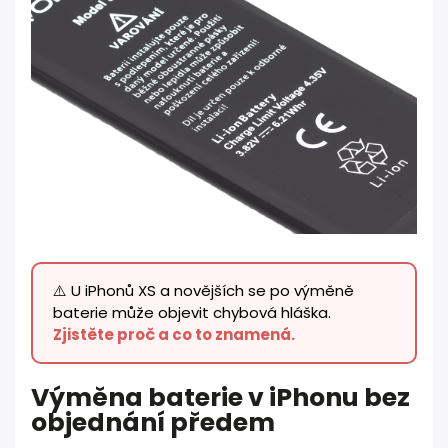
⚠️ U iPhonů XS a novějších se po výměně
baterie může objevit chybová hláška.
Zjistěte proč a co to znamená.
Výměna baterie v iPhonu bez
objednání předem