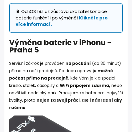
🔋 Od iOS 18.1 už zůstává ukazatel kondice
baterie funkční i po výměně!
Klikněte pro
více informací.
Výměna baterie v iPhonu -
Praha 5
Servisní zákrok je prováděn
na počkání
(do 30 minut)
přímo na naší prodejně. Po dobu opravy
je možné
počkat přímo na prodejně
, kde Vám je k dispozici
křeslo, stolek, časopisy a
WiFi připojení zdarma,
nebo
navštívit nedaleký park. Pracujeme s bateriemi nejvyšší
kvality, proto
nejen za svoji práci, ale i náhradní díly
ručíme
.