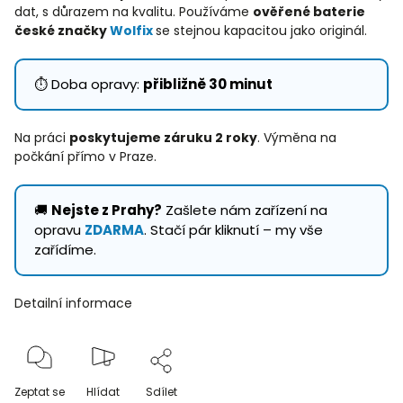
dat, s důrazem na kvalitu. Používáme
ověřené baterie
české značky
Wolfix
se stejnou kapacitou jako originál.
⏱️ Doba opravy:
přibližně 30 minut
Na práci
poskytujeme záruku 2 roky
. Výměna na
počkání přímo v Praze.
🚚
Nejste z Prahy?
Zašlete nám zařízení na
opravu
ZDARMA
. Stačí pár kliknutí – my vše
zařídíme.
Detailní informace
Zeptat se
Hlídat
Sdílet