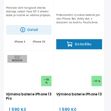
Přestala vám fungovat čtečka
obličeje, neboli Face ID? V dnešní
Profesionální výměna baterie pro
době je možné ve většině případů
váš iPhone. Bez ztráty dat, s
Face ID opravit. V...
důrazem na kvalitu. Používáme
ověřené baterie...
Detail
iPhone X
iPhone XS
iPhone XS Max
iPhone XR
iPhone 11
Do košíku
🇨🇿
WOLFIX
–15
–11 %
%
Výměna baterie iPhone 13
Výměna baterie iPhone 13
Pro
1 590 Kč
1 590 Kč