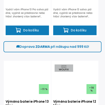
Vydrží vám iPhone 13 Pro sotva půl
Vydrží vám iPhone 13 sotva půl
dne, vypíná se předčasně nebo
dne, vypíná se předčasně nebo
hlásí zhoršený stav baterie?
hlásí zhoršený stav baterie?
Výměna baterie iPhone...
Výměna baterie iPhonu 13 to...
Do košíku
Do košíku
🚚
Doprava
ZDARMA
při nákupu nad 999 Kč!
🇨🇿
WOLFIX
–16
–11 %
%
Výměna baterie iPhone 13
Výměna baterie iPhone 12