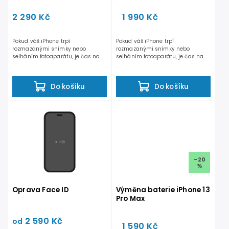
2 290 Kč
1 990 Kč
Pokud váš iPhone trpí
Pokud váš iPhone trpí
rozmazanými snímky nebo
rozmazanými snímky nebo
selháním fotoaparátu, je čas na
selháním fotoaparátu, je čas na
výměnu zadní kamery iPhonu.
výměnu zadní kamery iPhonu.
Naše...
Naše...
Do košíku
Do košíku
–20
%
Oprava Face ID
Výměna baterie iPhone 13
Pro Max
2 590 Kč
od
1 590 Kč