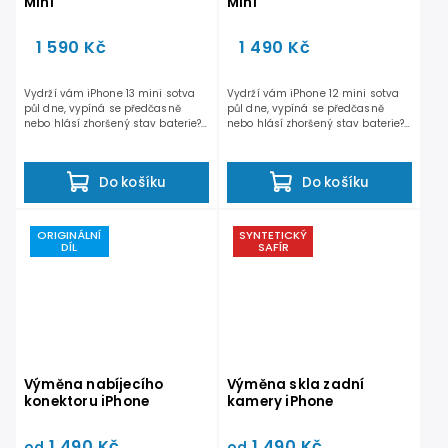
Mini
Mini
1 590 Kč
1 490 Kč
Vydrží vám iPhone 13 mini sotva
Vydrží vám iPhone 12 mini sotva
půl dne, vypíná se předčasně
půl dne, vypíná se předčasně
nebo hlásí zhoršený stav baterie?
nebo hlásí zhoršený stav baterie?
Výměna baterie iPhone...
Výměna baterie iPhone...
Do košíku
Do košíku
ORIGINÁLNÍ
SYNTETICKÝ
DÍL
SAFÍR
Výměna nabíjecího
Výměna skla zadní
konektoru iPhone
kamery iPhone
1 490 Kč
1 490 Kč
od
od