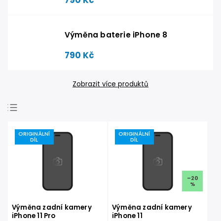
Výměna baterie iPhone 8
790 Kč
Zobrazit více produktů
Nejlevnější
ORIGINÁLNÍ
ORIGINÁLNÍ
Nejdražší
DÍL
DÍL
Nejprodávanější
Abecedně
–20
%
Výměna zadní kamery
Výměna zadní kamery
iPhone 11 Pro
iPhone 11