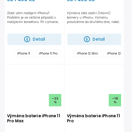
Zlobí vám nabíjení iPhonu?
Výměna skla zadní (hlavní)
Problém je ve většině případů v
kamery u iPhonu. Výměnu
nabíjecím konektoru. Při výměně
provádíme do druhého dne, někdy
používáme originální...
i do hodiny. Záleží na...
Detail
Detail
iPhone 11
iPhone 11 Pro
iPhone 11 Pro Max
iPhone 12 Mini
iPhone 12 Mini
iPhone 12
i
–23
–18
%
%
Výměna baterie iPhone 11
Výměna baterie iPhone 11
Pro Max
Pro