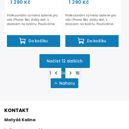
1 290 Kč
1 290 Kč
Profesionální výměna baterie pro
Profesionální výměna baterie pro
váš iPhone. Bez ztráty dat, s
váš iPhone. Bez ztráty dat, s
důrazem na kvalitu. Používáme
důrazem na kvalitu. Používáme
ověřené baterie...
ověřené baterie...
Do košíku
Do košíku
Načíst 12 dalších
1
14
16
Nahoru
KONTAKT
Matyáš Kalina