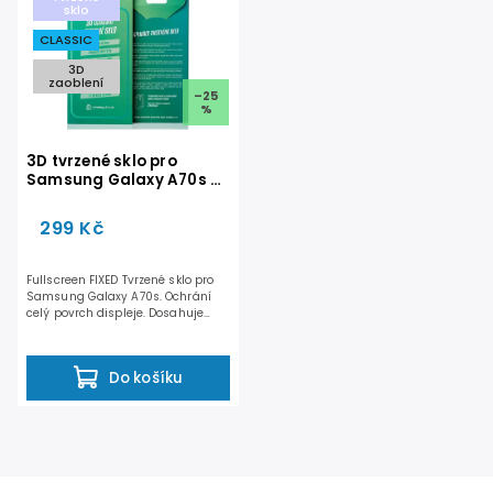
Nejprodávanější
sklo
CLASSIC
Abecedně
3D
zaoblení
–25
%
3D tvrzené sklo pro
Samsung Galaxy A70s -
CLASSIC
299 Kč
Fullscreen FIXED Tvrzené sklo pro
Samsung Galaxy A70s. Ochrání
celý povrch displeje. Dosahuje
odolnosti 9H při...
Do košíku