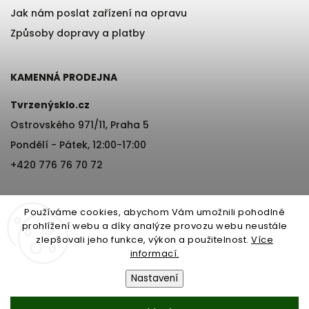
Jak nám poslat zařízení na opravu
Způsoby dopravy a platby
KAMENNÁ PRODEJNA
Tvrzenýsklo.cz
Ostrovského 971/11, Praha 5
Pondělí - Pátek, 12:00-17:00
+420 776 76 70 72
Používáme cookies, abychom Vám umožnili pohodlné
prohlížení webu a díky analýze provozu webu neustále
zlepšovali jeho funkce, výkon a použitelnost.
Více
informací.
Copyright 2026
Tvrzenýsklo.cz
. Všechna práva vyhrazena.
Nastavení
Vytvořil
Shoptet
| Design
Shoptak.cz