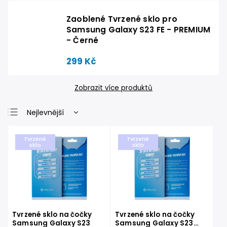
Zaoblené Tvrzené sklo pro
Samsung Galaxy S23 FE - PREMIUM
- Černé
299 Kč
Zobrazit více produktů
Nejlevnější
Nejdražší
Tvrzené
Tvrzené
Nejprodávanější
sklo
sklo
Abecedně
Tvrzené sklo na čočky
Tvrzené sklo na čočky
Samsung Galaxy S23
Samsung Galaxy S23