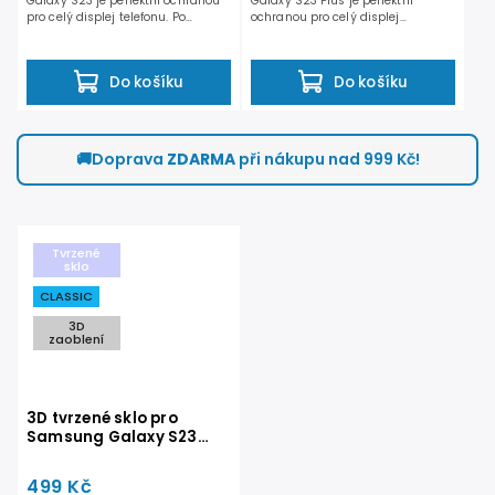
Galaxy S23 je perfektní ochranou
Galaxy S23 Plus je perfektní
pro celý displej telefonu. Po
ochranou pro celý displej
nalepení...
telefonu. Po nalepení...
Do košíku
Do košíku
🚚
Doprava
ZDARMA
při nákupu nad 999 Kč!
Tvrzené
sklo
CLASSIC
3D
zaoblení
3D tvrzené sklo pro
Samsung Galaxy S23
Ultra - CLASSIC
499 Kč