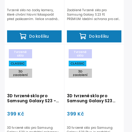
Tvrzené sklo na čočky kamery,
Zaoblené Tvrzené sklo pro
které chrání hlavní fotoaparát
Samsung Galaxy S23 FE
před poškozením. Velice snadná
PREMIUM. Ideální ochrana pro celý
aplikace. Součástí balení...
displeje telefonu. Dosahuje...
Do košíku
Do košíku
Tvrzené
Tvrzené
sklo
sklo
CLASSIC
CLASSIC
3D
3D
zaoblení
zaoblení
3D tvrzené sklo pro
3D tvrzené sklo pro
Samsung Galaxy S23 -
Samsung Galaxy S23
CLASSIC
Plus - CLASSIC
399 Kč
399 Kč
3D tvrzené sklo pro Samsung
3D tvrzené sklo pro Samsung