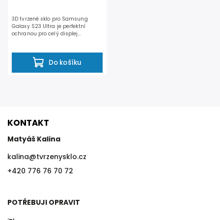
3D tvrzené sklo pro Samsung
Galaxy S23 Ultra je perfektní
ochranou pro celý displej
telefonu. Po nalepení...
Do košíku
KONTAKT
Matyáš Kalina
kalina
@
tvrzenysklo.cz
+420 776 76 70 72
POTŘEBUJI OPRAVIT