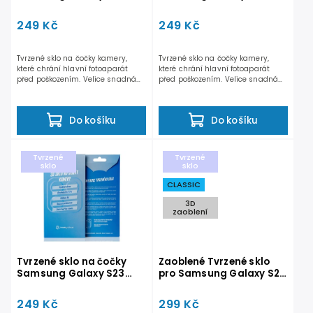
Plus
249 Kč
249 Kč
Tvrzené sklo na čočky kamery,
Tvrzené sklo na čočky kamery,
které chrání hlavní fotoaparát
které chrání hlavní fotoaparát
před poškozením. Velice snadná
před poškozením. Velice snadná
aplikace. Součástí balení...
aplikace. Součástí balení...
Do košíku
Do košíku
Tvrzené
Tvrzené
sklo
sklo
CLASSIC
3D
zaoblení
Tvrzené sklo na čočky
Zaoblené Tvrzené sklo
Samsung Galaxy S23
pro Samsung Galaxy S23
Ultra
FE - PREMIUM - Černé
249 Kč
299 Kč