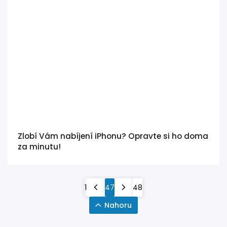
Zlobí Vám nabíjení iPhonu? Opravte si ho doma
za minutu!
1
47
48
Nahoru