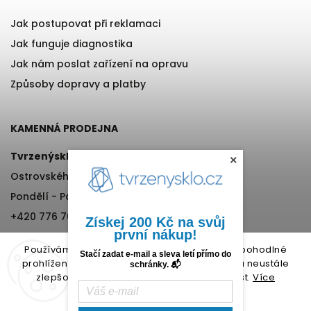
Jak postupovat při reklamaci
Jak funguje diagnostika
Jak nám poslat zařízení na opravu
Způsoby dopravy a platby
KAMENNÁ PRODEJNA
Tvrzenýsklo.cz
×
Ostrovského 971/11, Praha 5
Pondělí - Pátek, 12:00-17:00
+420 776 76 70 72
Získej 200 Kč na svůj
první nákup!
Používáme cookies, abychom Vám umožnili pohodlné
Stačí zadat e-mail a sleva letí přímo do
prohlížení webu a díky analýze provozu webu neustále
schránky. 📬
zlepšovali jeho funkce, výkon a použitelnost.
Více
informací.