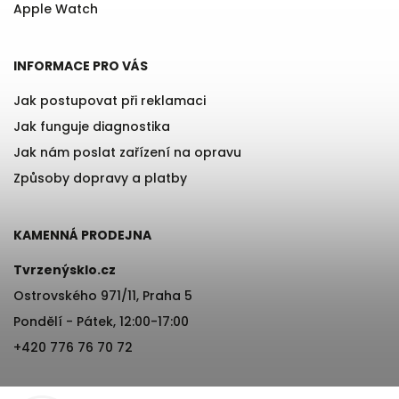
Apple Watch
INFORMACE PRO VÁS
Jak postupovat při reklamaci
Jak funguje diagnostika
Jak nám poslat zařízení na opravu
Způsoby dopravy a platby
KAMENNÁ PRODEJNA
Tvrzenýsklo.cz
Ostrovského 971/11, Praha 5
Pondělí - Pátek, 12:00-17:00
×
+420 776 76 70 72
Získej 200 Kč na svůj
první nákup!