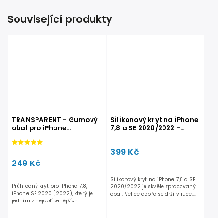
Související produkty
TRANSPARENT - Gumový
Silikonový kryt na iPhone
obal pro iPhone
7,8 a SE 2020/2022 -
7,8,SE2020,SE2022
Tmavě zelený
399 Kč
249 Kč
Silikonový kryt na iPhone 7,8 a SE
Průhledný kryt pro iPhone 7,8,
2020/2022 je skvěle zpracovaný
iPhone SE 2020 (2022), který je
obal. Velice dobře se drží v ruce.
jedním z nejoblíbenějších
Perfektně...
ochranných krytů mezi...