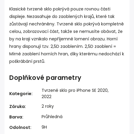
Klasické tvrzené sklo pokrývá pouze rovnou části
displeje. Nezasahuje do zaoblených krajů, které tak
zůstávají nechráněny. Tvrzené sklo pokrývá kompletně
celou, zobrazovací část, takže se nemusíte obávat, že
by na kraji vznikalo nepříjemné lomení obrazu. Horní
hrany disponují tzv. 2,5D zaoblením. 2,5D zaoblení =
Mírné zaoblení horních hran, díky kterému nedochází k
poškrábání prstů.
Doplňkové parametry
Tvrzené sklo pro iPhone SE 2020,
Kategorie
:
2022
2 roky
Záruka
:
Průhledná
Barva
:
9H
Odolnost
: