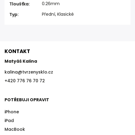
0.26mm
Tloušťka
:
Přední, Klasické
Typ
:
KONTAKT
Matyáš Kalina
kalina
@
tvrzenysklo.cz
+420 776 76 70 72
POTŘEBUJI OPRAVIT
iPhone
iPad
MacBook