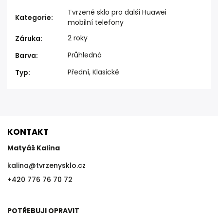
Tvrzené sklo pro další Huawei
Kategorie
:
mobilní telefony
2 roky
Záruka
:
Průhledná
Barva
:
Přední, Klasické
Typ
:
KONTAKT
Matyáš Kalina
kalina
@
tvrzenysklo.cz
+420 776 76 70 72
POTŘEBUJI OPRAVIT