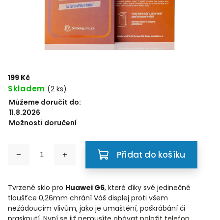
199 Kč
Skladem
(2 ks)
Můžeme doručit do:
11.8.2026
Možnosti doručení
Přidat do košíku
Tvrzené sklo pro
Huawei G6
, které díky své jedinečné
tloušťce 0,26mm chrání Váš displej proti všem
nežádoucím vlivům, jako je umaštění, poškrábání či
prasknutí. Nyní se již nemusíte obávat položit telefon