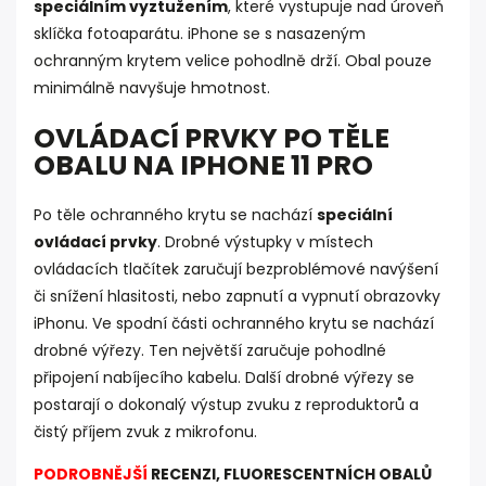
speciálním vyztužením
, které vystupuje nad úroveň
sklíčka fotoaparátu. iPhone se s nasazeným
ochranným krytem velice pohodlně drží. Obal pouze
minimálně navyšuje hmotnost.
OVLÁDACÍ PRVKY PO TĚLE
OBALU NA IPHONE 11 PRO
Po těle ochranného krytu se nachází
speciální
ovládací prvky
. Drobné výstupky v místech
ovládacích tlačítek zaručují bezproblémové navýšení
či snížení hlasitosti, nebo zapnutí a vypnutí obrazovky
iPhonu. Ve spodní části ochranného krytu se nachází
drobné výřezy. Ten největší zaručuje pohodlné
připojení nabíjecího kabelu. Další drobné výřezy se
postarají o dokonalý výstup zvuku z reproduktorů a
čistý příjem zvuk z mikrofonu.
PODROBNĚJŠÍ
RECENZI, FLUORESCENTNÍCH OBALŮ