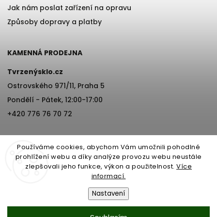
Jak nám poslat zařízení na opravu
Způsoby dopravy a platby
KAMENNÁ PRODEJNA
Tvrzenýsklo.cz
Ostrovského 971/11, Praha 5
Pondělí - Pátek, 12:00-17:00
+420 776 76 70 72
Používáme cookies, abychom Vám umožnili pohodlné
prohlížení webu a díky analýze provozu webu neustále
zlepšovali jeho funkce, výkon a použitelnost.
Více
informací.
Copyright 2026
Tvrzenýsklo.cz
. Všechna práva vyhrazena.
Nastavení
Vytvořil
Shoptet
| Design
Shoptak.cz