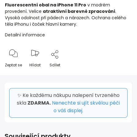
Fluorescentní obal na iPhone 11 Pro
v modrém
provedení. Velice
atraktivní barevné zpracování
.
Vysoká odolnost při pádech a nárazech. Ochrana celého
těla iPhonu i čoček hlavní kamery.
Detailní informace
Zeptat se
Hlídat
Sdílet
✨ Ke každému nákupu nalepení tvrzeného
skla
ZDARMA.
Nenechte si ujít skvělou péči
o váš displej.
Související produkty