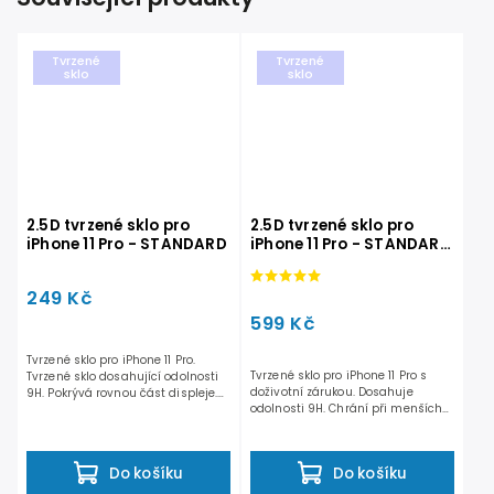
Tvrzené
Tvrzené
sklo
sklo
2.5D tvrzené sklo pro
2.5D tvrzené sklo pro
iPhone 11 Pro - STANDARD
iPhone 11 Pro - STANDARD
s doživotní zárukou
249 Kč
599 Kč
Tvrzené sklo pro iPhone 11 Pro.
Tvrzené sklo pro iPhone 11 Pro s
Tvrzené sklo dosahující odolnosti
doživotní zárukou. Dosahuje
9H. Pokrývá rovnou část displeje.
odolnosti 9H. Chrání při menších
Nezasahuje do...
nárazech a pádech. Na...
Do košíku
Do košíku