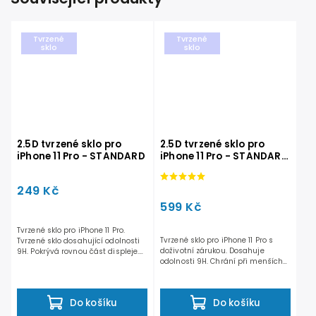
Tvrzené
Tvrzené
sklo
sklo
2.5D tvrzené sklo pro
2.5D tvrzené sklo pro
iPhone 11 Pro - STANDARD
iPhone 11 Pro - STANDARD
s doživotní zárukou
249 Kč
599 Kč
Tvrzené sklo pro iPhone 11 Pro.
Tvrzené sklo pro iPhone 11 Pro s
Tvrzené sklo dosahující odolnosti
doživotní zárukou. Dosahuje
9H. Pokrývá rovnou část displeje.
odolnosti 9H. Chrání při menších
Nezasahuje do...
nárazech a pádech. Na...
Do košíku
Do košíku