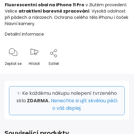
Fluorescentní obal na iPhone 11 Pro
v žlutém provedení.
Velice
atraktivní barevné zpracování
. Vysoká odolnost
při pádech a nárazech. Ochrana celého těla iPhonu i čoček
hlavní kamery.
Detailní informace
Zeptat se
Hlídat
Sdílet
✨ Ke každému nákupu nalepení tvrzeného
skla
ZDARMA.
Nenechte si ujít skvělou péči
o váš displej.
Související produkty