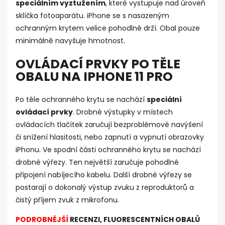
speciálním vyztužením
, které vystupuje nad úroveň
sklíčka fotoaparátu. iPhone se s nasazeným
ochranným krytem velice pohodlně drží. Obal pouze
minimálně navyšuje hmotnost.
OVLÁDACÍ PRVKY PO TĚLE
OBALU NA IPHONE 11 PRO
Po těle ochranného krytu se nachází
speciální
ovládací prvky
. Drobné výstupky v místech
ovládacích tlačítek zaručují bezproblémové navýšení
či snížení hlasitosti, nebo zapnutí a vypnutí obrazovky
iPhonu. Ve spodní části ochranného krytu se nachází
drobné výřezy. Ten největší zaručuje pohodlné
připojení nabíjecího kabelu. Další drobné výřezy se
postarají o dokonalý výstup zvuku z reproduktorů a
čistý příjem zvuk z mikrofonu.
PODROBNĚJŠÍ
RECENZI, FLUORESCENTNÍCH OBALŮ