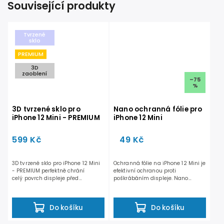
Související produkty
Tvrzené
sklo
PREMIUM
3D
zaoblení
–75
%
3D tvrzené sklo pro
Nano ochranná fólie pro
iPhone 12 Mini - PREMIUM
iPhone 12 Mini
599 Kč
49 Kč
3D tvrzené sklo pro iPhone 12 Mini
Ochranná fólie na iPhone 12 Mini je
- PREMIUM perfektně chrání
efektivní ochranou proti
celý povrch displeje před
poškrábáním displeje. Nano
poškozením. Dosahuje...
ochranná fólie je...
Do košíku
Do košíku