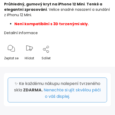
Průhledný, gumový kryt na iPhone 12 Mini
.
Tenké a
elegantní zpracování
. Velice snadné nasazení a sundání
z iPhonu 12 Mini.
Není kompatibilní s 3D tvrzenými skly.
Detailní informace
Zeptat se
Hlídat
Sdílet
✨ Ke každému nákupu nalepení tvrzeného
skla
ZDARMA.
Nenechte si ujít skvělou péči
o váš displej.