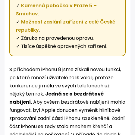
✓
Kamenná pobočka v Praze 5 –
Smíchov
.
✓
Možnost zaslání zařízení z celé České
republiky
.
✓ Záruka na provedenou opravu.
✓ Tisíce úspěšně opravených zařízení.
S příchodem iPhonu 8 jsme získali novou funkci,
po které mnozí uživatelé tolik volali, protože
konkurence ji měla ve svých telefonech už
nějaký ten rok.
Jedná se o bezdrátové
nabíjení
. Aby ovšem bezdrátové nabíjení mohlo
fungovat, byl Apple donucen vyměnit hliníkové
zpracování zadní části iPhonu za skleněné. Zadní
část iPhonu se tedy stala mnohem křehčí a
náchylnější na poškození. V případě, že dojde k