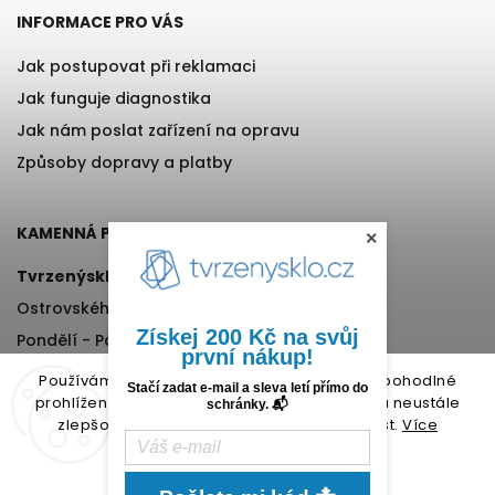
INFORMACE PRO VÁS
Jak postupovat při reklamaci
Jak funguje diagnostika
Jak nám poslat zařízení na opravu
Způsoby dopravy a platby
KAMENNÁ PRODEJNA
×
Tvrzenýsklo.cz
Ostrovského 971/11, Praha 5
Získej 200 Kč na svůj
Pondělí - Pátek, 12:00-17:00
první nákup!
+420 776 76 70 72
Používáme cookies, abychom Vám umožnili pohodlné
Stačí zadat e-mail a sleva letí přímo do
prohlížení webu a díky analýze provozu webu neustále
schránky. 📬
zlepšovali jeho funkce, výkon a použitelnost.
Více
informací.
Nastavení