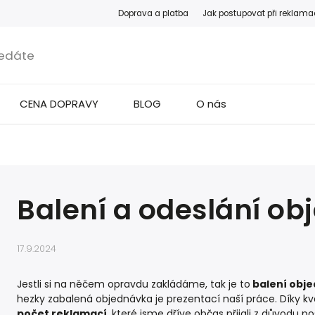
Doprava a platba
Jak postupovat při reklama
CENA DOPRAVY
BLOG
O nás
Balení a odeslání o
17.9.2024
Jestli si na něčem opravdu zakládáme, tak je to
balení obj
hezky zabalená objednávka je prezentací naší práce. Díky k
počet reklamací
, které jsme dříve občas přijali z důvodu p