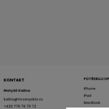
POTŘEBUJI OP
KONTAKT
iPhone
Matyáš Kalina
iPad
kalina
@
tvrzenysklo.cz
MacBook
+420 776 76 70 72