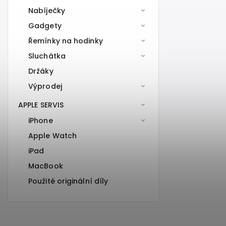
Nabíječky
Gadgety
Řemínky na hodinky
Sluchátka
Držáky
Výprodej
APPLE SERVIS
iPhone
Apple Watch
iPad
MacBook
Použité originální díly