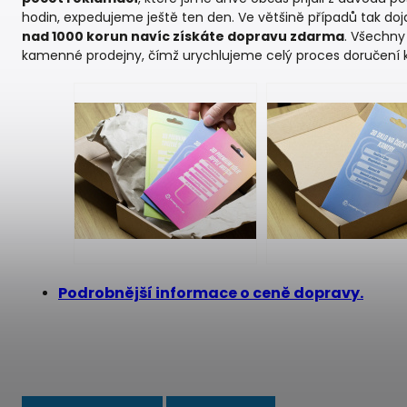
hodin, expedujeme ještě ten den. Ve většině případů tak do
nad 1000 korun navíc získáte dopravu zdarma
. Všechny
kamenné prodejny, čímž urychlujeme celý proces doručení
Podrobnější informace o ceně dopravy.