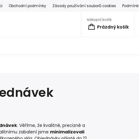
ci
Obchodní podmínky
Zásady používání souborů cookies
Podmínky
Nákupní košík
Prázdný košík
bjednávek
ednávek
. Věříme, že kvalitně, precizně a
valitnímu zabalení jsme
minimalizovali
oškozeného skla. Objednávky přijaté do 12