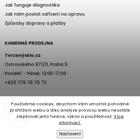
Jak funguje diagnostika
Jak nám poslat zařízení na opravu
Způsoby dopravy a platby
KAMENNÁ PRODEJNA
Tvrzenýsklo.cz
Ostrovského 971/11, Praha 5
Pondělí - Pátek, 12:00-17:00
+420 776 76 70 72
Používáme cookies, abychom Vám umožnili pohodlné
prohlížení webu a díky analýze provozu webu neustále
zlepšovali jeho funkce, výkon a použitelnost.
Více
informací.
Copyright 2026
Tvrzenýsklo.cz
. Všechna práva vyhrazena.
Nastavení
Vytvořil
Shoptet
| Design
Shoptak.cz