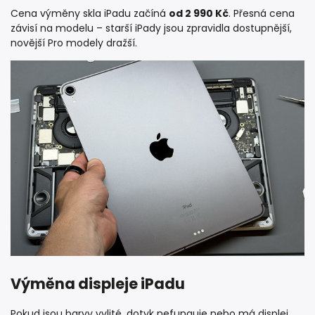
Cena výměny skla iPadu začíná
od 2 990 Kč
. Přesná cena
závisí na modelu – starší iPady jsou zpravidla dostupnější,
novější Pro modely dražší.
Výměna displeje iPadu
Pokud jsou barvy vylité, dotyk nefunguje nebo má displej