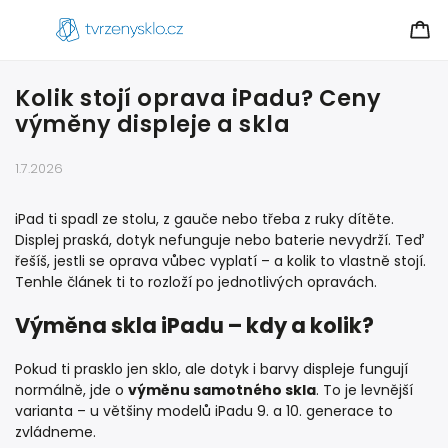
Kolik stojí oprava iPadu? Ceny
výměny displeje a skla
1.7.2026
iPad ti spadl ze stolu, z gauče nebo třeba z ruky dítěte.
Displej praská, dotyk nefunguje nebo baterie nevydrží. Teď
řešíš, jestli se oprava vůbec vyplatí – a kolik to vlastně stojí.
Tenhle článek ti to rozloží po jednotlivých opravách.
Výměna skla iPadu – kdy a kolik?
Pokud ti prasklo jen sklo, ale dotyk i barvy displeje fungují
normálně, jde o
výměnu samotného skla
. To je levnější
varianta – u většiny modelů iPadu 9. a 10. generace to
zvládneme.