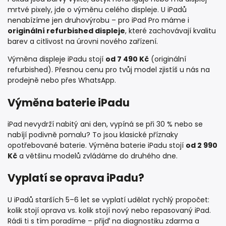
mrtvé pixely, jde o výměnu celého displeje. U iPadů
nenabízíme jen druhovýrobu – pro iPad Pro máme i
originální refurbished displeje
, které zachovávají kvalitu
barev a citlivost na úrovni nového zařízení.
Výměna displeje iPadu stojí
od 7 490 Kč
(originální
refurbished). Přesnou cenu pro tvůj model zjistíš u nás na
prodejně nebo přes WhatsApp.
Výměna baterie iPadu
iPad nevydrží nabitý ani den, vypíná se při 30 % nebo se
nabíjí podivně pomalu? To jsou klasické příznaky
opotřebované baterie. Výměna baterie iPadu stojí
od 2 990
Kč
a většinu modelů zvládáme do druhého dne.
Vyplatí se oprava iPadu?
U iPadů starších 5–6 let se vyplatí udělat rychlý propočet:
kolik stojí oprava vs. kolik stojí nový nebo repasovaný iPad.
Rádi ti s tím poradíme – přijď na diagnostiku zdarma a