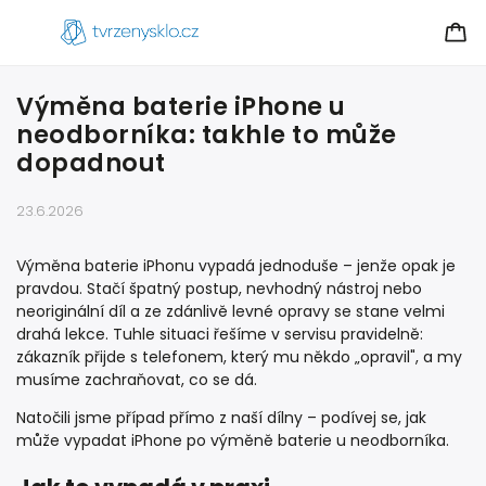
Výměna baterie iPhone u
neodborníka: takhle to může
dopadnout
23.6.2026
Výměna baterie iPhonu vypadá jednoduše – jenže opak je
pravdou. Stačí špatný postup, nevhodný nástroj nebo
neoriginální díl a ze zdánlivě levné opravy se stane velmi
drahá lekce. Tuhle situaci řešíme v servisu pravidelně:
zákazník přijde s telefonem, který mu někdo „opravil", a my
musíme zachraňovat, co se dá.
Natočili jsme případ přímo z naší dílny – podívej se, jak
může vypadat iPhone po výměně baterie u neodborníka.