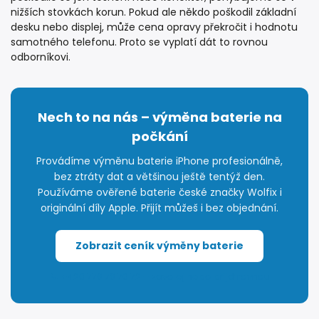
nižších stovkách korun. Pokud ale někdo poškodil základní
desku nebo displej, může cena opravy překročit i hodnotu
samotného telefonu. Proto se vyplatí dát to rovnou
odborníkovi.
Nech to na nás – výměna baterie na
počkání
Provádíme výměnu baterie iPhone profesionálně,
bez ztráty dat a většinou ještě tentýž den.
Používáme ověřené baterie české značky Wolfix i
originální díly Apple. Přijít můžeš i bez objednání.
Zobrazit ceník výměny baterie
📞 +420 776 76 70 72 – zavolej nebo přijď rovnou