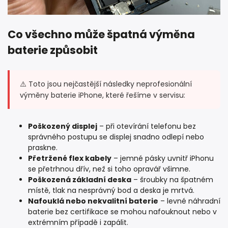
Co všechno může špatná výměna
baterie způsobit
⚠️ Toto jsou nejčastější následky neprofesionální
výměny baterie iPhone, které řešíme v servisu:
Poškozený displej
– při otevírání telefonu bez
správného postupu se displej snadno odlepí nebo
praskne.
Přetržené flex kabely
– jemné pásky uvnitř iPhonu
se přetrhnou dřív, než si toho opravář všimne.
Poškozená základní deska
– šroubky na špatném
místě, tlak na nesprávný bod a deska je mrtvá.
Nafouklá nebo nekvalitní baterie
– levné náhradní
baterie bez certifikace se mohou nafouknout nebo v
extrémním případě i zapálit.