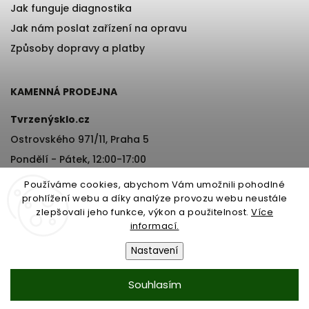
Jak funguje diagnostika
Jak nám poslat zařízení na opravu
Způsoby dopravy a platby
KAMENNÁ PRODEJNA
Tvrzenýsklo.cz
Ostrovského 971/11, Praha 5
Pondělí - Pátek, 12:00-17:00
+420 776 76 70 72
Používáme cookies, abychom Vám umožnili pohodlné
prohlížení webu a díky analýze provozu webu neustále
zlepšovali jeho funkce, výkon a použitelnost.
Více
informací.
Nastavení
Copyright 2026
Tvrzenýsklo.cz
. Všechna práva vyhrazena.
Souhlasím
Vytvořil
Shoptet
| Design
Shoptak.cz