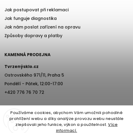
Jak postupovat při reklamaci
Jak funguje diagnostika
Jak nám poslat zařízení na opravu
Způsoby dopravy a platby
KAMENNÁ PRODEJNA
Tvrzenýsklo.cz
Ostrovského 971/11, Praha 5
Pondělí - Pátek, 12:00-17:00
+420 776 76 70 72
Používáme cookies, abychom Vám umožnili pohodlné
prohlížení webu a díky analýze provozu webu neustále
zlepšovali jeho funkce, výkon a použitelnost.
Více
informací.