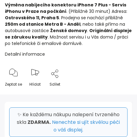
Výměna nabíjecího konektoru iPhone 7 Plus - Servis
iPhonu v Praze na počkání
. (Přibližně 30 minut) Adresa:
Ostrovského 11, Praha 5
. Prodejna se nachází přibližně
250m od stanice Metra B - Anděl
, nebo také přímo na
autobusové zastáce
Ženské domovy
.
Originální displeje
se zárukou kvality
. Možnost servisu i u Vás doma / práci
po telefonické či emailové domluvě.
Detailní informace
Zeptat se
Hlídat
Sdílet
✨ Ke každému nákupu nalepení tvrzeného
skla
ZDARMA.
Nenechte si ujít skvělou péči
o váš displej.