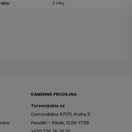
2 roky
ruka
:
KAMENNÁ PRODEJNA
Tvrzenýsklo.cz
Ostrovského 971/11, Praha 5
pravu
Pondělí - Pátek, 12:00-17:00
+420 776 76 70 72