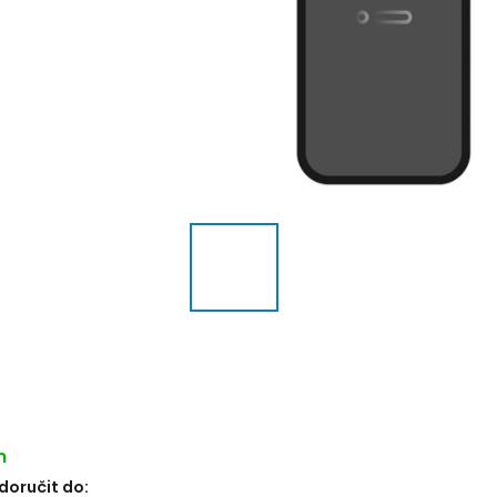
m
oručit do: