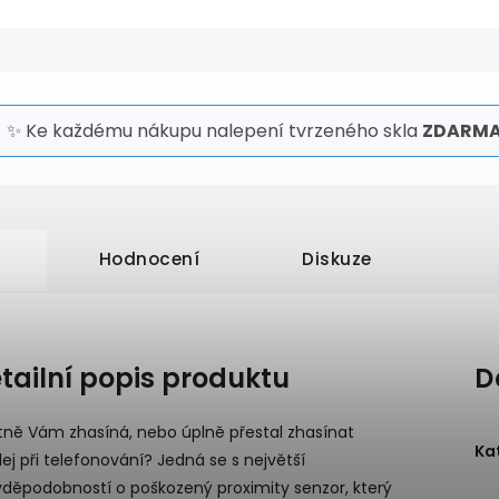
✨ Ke každému nákupu nalepení tvrzeného skla
ZDARMA
Hodnocení
Diskuze
tailní popis produktu
D
tně Vám zhasíná, nebo úplně přestal zhasínat
Ka
lej při telefonování? Jedná se s největší
vděpodobností o poškozený proximity senzor, který