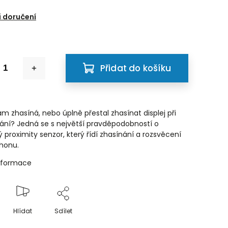
6
 doručení
Přidat do košíku
m zhasíná, nebo úplně přestal zhasínat displej při
ání? Jedná se s největší pravděpodobností o
 proximity senzor, který řídí zhasínání a rozsvěcení
Phonu.
informace
Hlídat
Sdílet