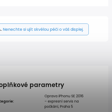
.
Nenechte si ujít skvělou péči o váš displej.
oplňkové parametry
Oprava iPhonu SE 2016
tegorie
:
– expresní servis na
počkání, Praha 5