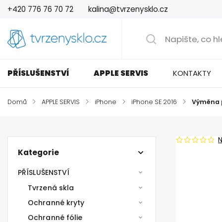
+420 776 76 70 72
kalina@tvrzenysklo.cz
PŘÍSLUŠENSTVÍ
APPLE SERVIS
KONTAKTY
Domů
/
APPLE SERVIS
/
iPhone
/
iPhone SE 2016
/
Výměna p
Kategorie
PŘÍSLUŠENSTVÍ
Tvrzená skla
Ochranné kryty
Ochranné fólie