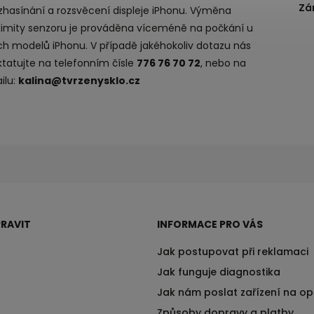
Zá
 zhasínání a rozsvěcení displeje iPhonu. Výměna
ximity senzoru je prováděna víceméně na počkání u
ch modelů iPhonu. V případě jakéhokoliv dotazu nás
tatujte na telefonním čísle
776 76 70 72
, nebo na
ilu:
kalina@tvrzenysklo.cz
RAVIT
INFORMACE PRO VÁS
Jak postupovat při reklamaci
Jak funguje diagnostika
Jak nám poslat zařízení na o
Způsoby dopravy a platby