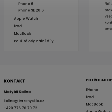
iPhone 6
řídí
pro
iPhone SE 2016
vše
Apple Watch
konk
iPad
ema
MacBook
Použité originální díly
POTŘEBUJI OP
KONTAKT
iPhone
Matyáš Kalina
iPad
kalina
@
tvrzenysklo.cz
MacBook
+420 776 76 70 72
Apple Watch