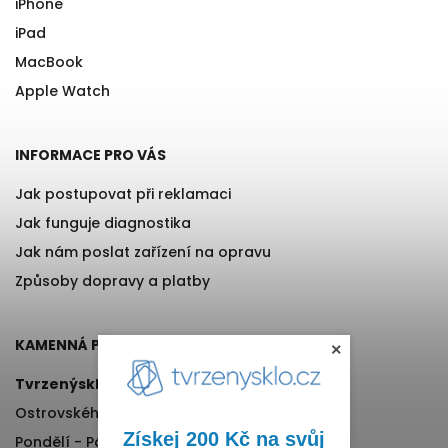
iPhone
iPad
MacBook
Apple Watch
INFORMACE PRO VÁS
Jak postupovat při reklamaci
Jak funguje diagnostika
Jak nám poslat zařízení na opravu
Způsoby dopravy a platby
KAMENNÁ PRODEJNA
×
Tvrzenýsklo.cz
Ostrovského 971/11, Praha 5
Získej 200 Kč na svůj
Pondělí - Pátek, 12:00-17:00