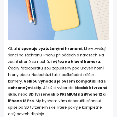
Obal
disponuje vyztuženými hranami
, který zvyšují
šanci na záchranu iPhonu při pádech a nárazech. Na
zadní straně se nachází
výřez na hlavní kameru
.
Čočky fotoaparátu jsou zapuštěny pod úroveň horní
hrany obalu. Nedochází tak k poškrábání sklíček
kamery.
Velkou výhodou je ovšem kompatibilita s
ochrannými skly
. Ať už si vyberete
klasické tvrzené
sklo
, nebo
3D tvrzené sklo PREMIUM na iPhone 12 a
iPhone 12 Pro
. My bychom vám doporučili sáhnout
spíše po 3D tvrzeném skle, které pokryje kompletně
celý povrch displeje.