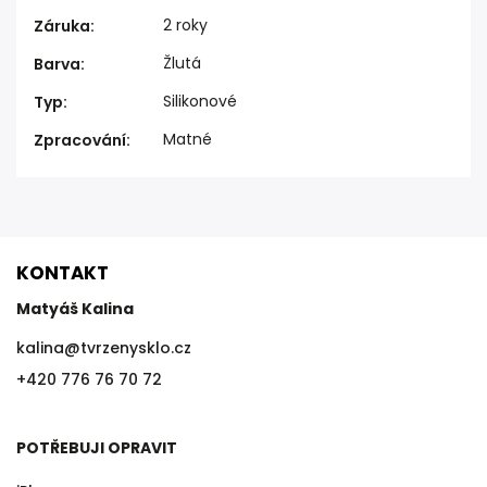
2 roky
Záruka
:
Žlutá
Barva
:
Silikonové
Typ
:
Matné
Zpracování
:
KONTAKT
Matyáš Kalina
kalina
@
tvrzenysklo.cz
+420 776 76 70 72
POTŘEBUJI OPRAVIT