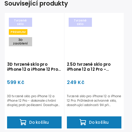
Související produkty
Tvrzené
Tvrzené
sklo
sklo
PREMIUM
3D
zaoblení
3D tvrzené sklo pro
2.5D tvrzené sklo pro
iPhone 12 a iPhone 12 Pro -
iPhone 12 a 12 Pro -
PREMIUM
STANDARD
599 Kč
249 Kč
3D tvrzené sklo pro iPhone 12 a
Tvrzené sklo pro iPhone 12 a iPhone
iPhone 12 Pro - dokonale chrání
12 Pro. Průhledné ochranné sklo,
displej proti poškození. Dosahuje
dosahující odolnosti 9H při
vysoké...
tloušťce pouhých...
Do košíku
Do košíku