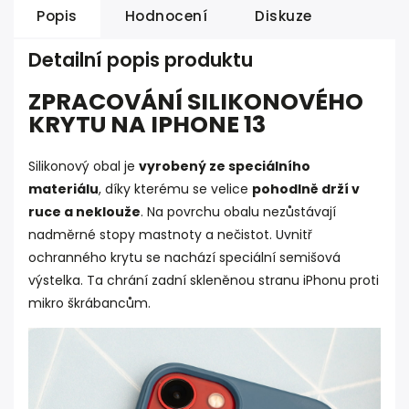
Popis
Hodnocení
Diskuze
Detailní popis produktu
ZPRACOVÁNÍ SILIKONOVÉHO
KRYTU NA IPHONE 13
Silikonový obal je
vyrobený ze speciálního
materiálu
, díky kterému se velice
pohodlně drží v
ruce a neklouže
. Na povrchu obalu nezůstávají
nadměrné stopy mastnoty a nečistot. Uvnitř
ochranného krytu se nachází speciální semišová
výstelka. Ta chrání zadní skleněnou stranu iPhonu proti
mikro škrábancům.