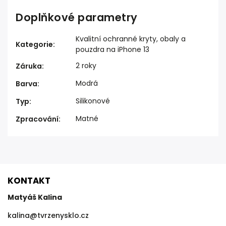
Doplňkové parametry
Kvalitní ochranné kryty, obaly a
Kategorie
:
pouzdra na iPhone 13
2 roky
Záruka
:
Modrá
Barva
:
Silikonové
Typ
:
Matné
Zpracování
:
KONTAKT
Matyáš Kalina
kalina
@
tvrzenysklo.cz