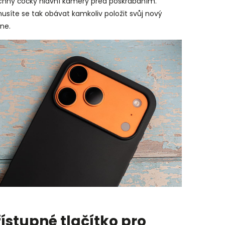
chny čočky hlavní kamery před poškrábáním.
síte se tak obávat kamkoliv položit svůj nový
ne.
řístupné tlačítko pro