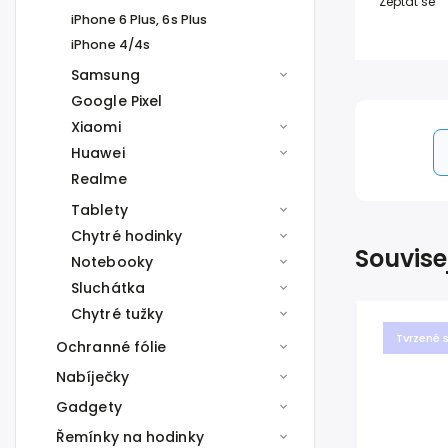
Zeptat se
iPhone 6 Plus, 6s Plus
iPhone 4/4s
Samsung
Google Pixel
Xiaomi
Huawei
Realme
Tablety
Chytré hodinky
Souvise
Notebooky
Sluchátka
Chytré tužky
Tvrzené 
Ochranné fólie
Nabíječky
Gadgety
Řemínky na hodinky