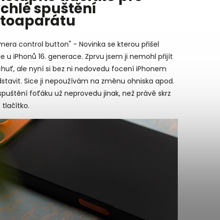
ychlé spuštění
otoaparátu
era control button" - Novinka se kterou přišel
e u iPhonů 16. generace. Zprvu jsem ji nemohl přijít
huť, ale nyní si bez ni nedovedu focení iPhonem
stavit. Sice ji nepoužívám na změnu ohniska apod.
spuštění foťáku už neprovedu jinak, než právě skrz
 tlačítko.