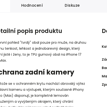
Hodnocení
Diskuze
tailní popis produktu
D
rvní pohled "tvrdý" obal pouze pro muže, na druhou
Ka
nu tenkost, lehkost a jednobarevný design, který
í jistě i ženy, to je TPU gumový obal na iPhone 17
Zá
Max.
Ba
chrana zadní kamery
Ma
stože se v ochranném krytu nachází obrovský výřez
Zp
hlavní kameru a výstupek, kterým současné iPhony
ro (Max) disponují, je kompletně lemován
tuženým a vyvýšeným okrajem, který chrání