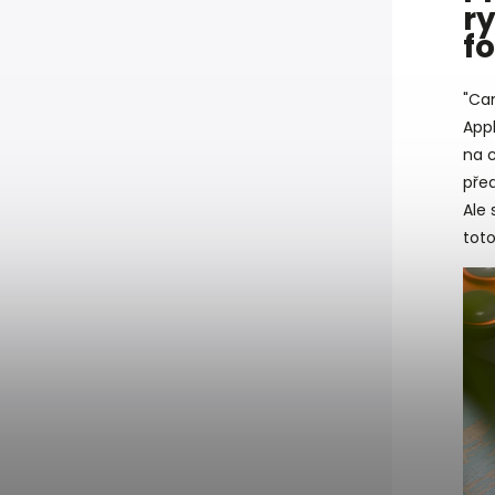
r
f
"Cam
Appl
na c
před
Ale 
toto