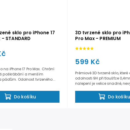
rzené sklo pro iPhone 17
3D tvrzené sklo pro iP
x - STANDARD
Pro Max - PREMIUM
Kč
599 Kč
lo na iPhone 17 Pro Max. Chrání
Prémiové 3D tvrzené sklo, kter
oti poškrábání a menším
odolnosti 9H při tloušťce 0,4
 pádům. Odolnost tvrzeného...
nalepení je velice snadné, nevy
Do košík
Do košíku