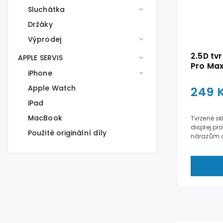
Sluchátka
Držáky
Výprodej
2.5D tv
APPLE SERVIS
Pro Ma
iPhone
Apple Watch
249 
iPad
MacBook
Tvrzené sk
displej pr
Použité originální díly
nárazům a