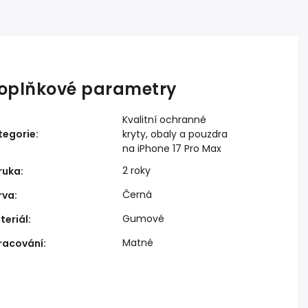
oplňkové parametry
Kvalitní ochranné
tegorie
:
kryty, obaly a pouzdra
na iPhone 17 Pro Max
2 roky
ruka
:
Černá
rva
:
Gumové
teriál
:
Matné
racování
: