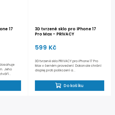
hone 17
3D tvrzené sklo pro iPhone 17
Pro Max - PRIVACY
599 Kč
3D tvrzené sklo PRIVACY pro iPhone 17 Pro
é dosahuje
Max v černém provedení. Dokonale chrání
mm. Jeho
displej proti poškození a...
tváří...
u
Do košíku