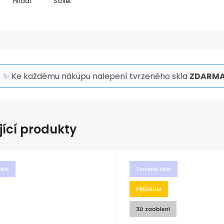
Hlídat
Sdílet
✨ Ke každému nákupu nalepení tvrzeného skla
ZDARMA
jící produkty
sklo
Tvrzené sklo
PREMIUM
3D zaoblení