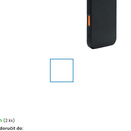
m
(2 ks)
oručit do: