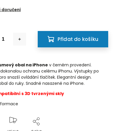
6
 doručení
Přidat do košíku
umový obal na iPhone
v černém provedení.
 dokonalou ochranu celému iPhonu. Výstupky po
ro snazší ovládání tlačítek. Elegantní design.
obal do ruky. Snadné nasazené na iPhone.
patibilní s 3D tvrzenými skly
informace