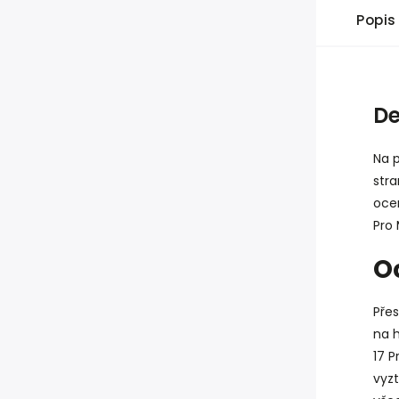
Popis
De
Na p
stra
ocen
Pro 
O
Pře
na 
17 P
vyz