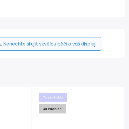
.
Nenechte si ujít skvělou péči o váš displej.
Tvrzené sklo
3D zaoblení