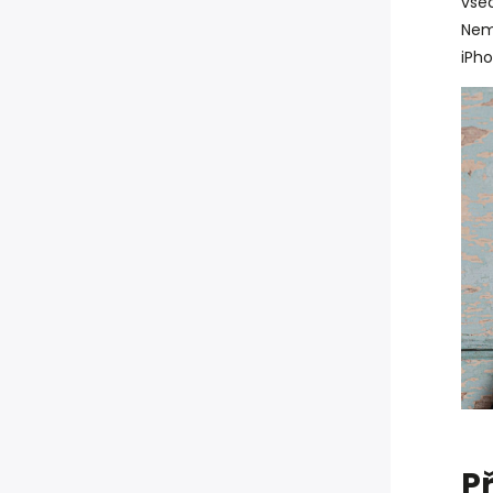
vše
Nemu
iPho
P