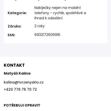
Nabíječky nejen na mobilní
Kategorie
:
telefony – rychlé, spolehlivé a
ihned k odeslání
2 roky
Záruka
:
6932172606916
EAN
:
KONTAKT
Matyáš Kalina
kalina
@
tvrzenysklo.cz
+420 776 76 70 72
POTŘEBUJI OPRAVIT