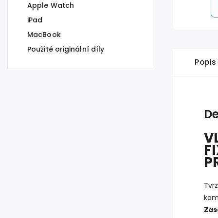
Apple Watch
iPad
MacBook
Použité originální díly
Popis
De
V
F
P
Tvrz
komp
Zas