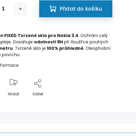
Přidat do košíku
n FIXED Tvrzené sklo pro Nokia 3.4
. Ochrání celý
spleje. Dosahuje
odolnosti 9H
při tloušťce pouhých
imetru
. Tvrzené sklo je
100% průhledné
. Oleophobní
 povrchu.
informace
Hlídat
Sdílet