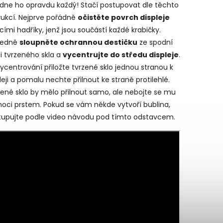
ádne ho opravdu každý! Stačí postupovat dle těchto
rukcí. Nejprve pořádně
očistěte povrch displeje
ícími hadříky, jenž jsou součástí každé krabičky.
ledně
sloupněte ochrannou destičku
ze spodní
i tvrzeného skla a
vycentrujte do středu displeje
.
ycentrování přiložte tvrzené sklo jednou stranou k
leji a pomalu nechte přilnout ke straně protilehlé.
ené sklo by mělo přilnout samo, ale nebojte se mu
oci prstem. Pokud se vám někde vytvoří bublina,
tupujte podle video návodu pod tímto odstavcem.