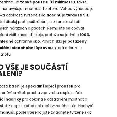
osáhne. Je
tenké pouze 0,33 milimetru
, takže
iš nenavyšuje hmotnost telefonu. Velkou výhodou je
ká odolnost, tvrzené sklo
dosahuje tvrdosti 9H
.
ní displej proti poškrábání, ale i prasknutí při
ších nárazech a pádech. Nemusíte se obávat
šení viditelnosti displeje, protože se jedná o
100%
hledné
ochranné sklo. Povrch skla je
potažený
ciální oleophobní úpravou
, která odpuzuje
tnotu.
O VŠE JE SOUČÁSTÍ
ALENÍ?
ástí balení je
speciální lepící proužek
pro
ranění smítek prachu z povrchu displeje. Dále
tící hadříky
pro dokonalé odstranění mastnot a
stot z displeje před aplikací tvrzeného skla. Nechybí
manuál
, podle kterého jistě zvládnete tvrzené sklo