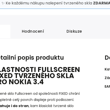
✨ Ke každému nákupu nalepení tvrzeného skla
ZDARMA
Hodnocení
Diskuze
tailní popis produktu
D
LASTNOSTI FULLSCREEN
Ka
IXED TVRZENÉHO SKLA
Zá
RO NOKIA 3.4
EA
ené sklo Fullscreen od společnosti FIXED chrání
letně celý povrch displeje proti poškození.
ahuje i do stran
, kam klasické tvrzené sklo