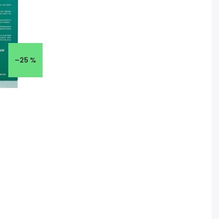
–25 %