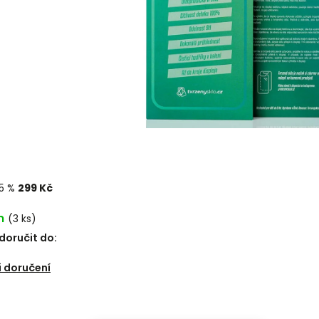
5 %
299 Kč
m
(3 ks)
oručit do:
 doručení