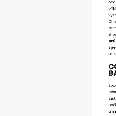
ned
příl
vyso
Chrá
men
zhor
prů
spe
mas
C
B
Souč
odst
čis
neči
ani