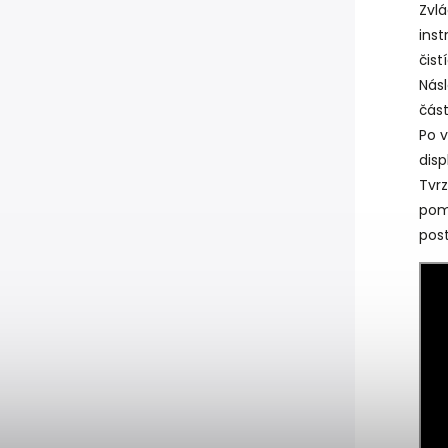
Zvl
inst
čist
Nás
část
Po v
disp
Tvrz
pom
pos