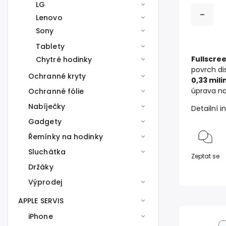
LG
Lenovo
Sony
Tablety
Fullscree
Chytré hodinky
povrch di
Ochranné kryty
0,33 mil
úprava na
Ochranné fólie
Nabíječky
Detailní 
Gadgety
Řemínky na hodinky
Sluchátka
Zeptat se
Držáky
Výprodej
APPLE SERVIS
iPhone