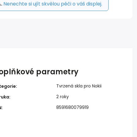
.
Nenechte si ujít skvělou péči o váš displej.
oplňkové parametry
Tvrzená skla pro Nokii
tegorie
:
2 roky
ruka
:
8591680079919
N
: