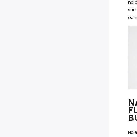
na d
sam
ochr
N
F
B
Nale