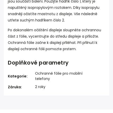
jsou součástí balení. Použijte hadřík číslo 1, který je
napuštěný isopropylovým roztokem. Díky isopropylu
snadněji očistíte mastnotu z displeje. Vše následně
utřete suchým hadříkem číslo 2.
Po dokonalém očištění displeje sloupněte ochrannou
část z fólie, vycentrujte do středu displeje a přiložte.
Ochranná fólie začne k displeji přiléhat. Při přilnutí k
displeji ochranné fólii pomozte prstem.
Doplňkové parametry
Ochranné fólie pro mobilní
Kategorie
:
telefony
2 roky
Záruka
: