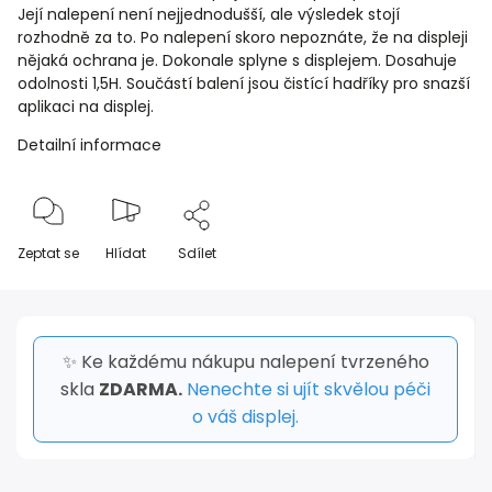
Její nalepení není nejjednodušší, ale výsledek stojí
rozhodně za to. Po nalepení skoro nepoznáte, že na displeji
nějaká ochrana je. Dokonale splyne s displejem. Dosahuje
odolnosti 1,5H. Součástí balení jsou čistící hadříky pro snazší
aplikaci na displej.
Detailní informace
Zeptat se
Hlídat
Sdílet
✨ Ke každému nákupu nalepení tvrzeného
skla
ZDARMA.
Nenechte si ujít skvělou péči
o váš displej.