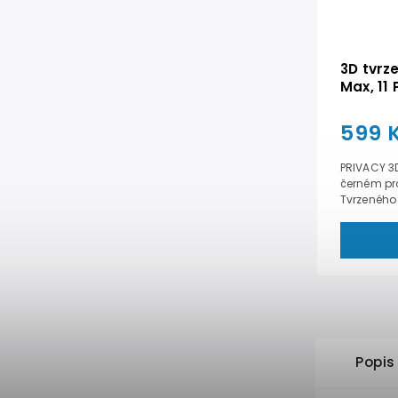
3D tvrz
Max, 11
599 
PRIVACY 3D
černém pr
Tvrzeného 
Popis