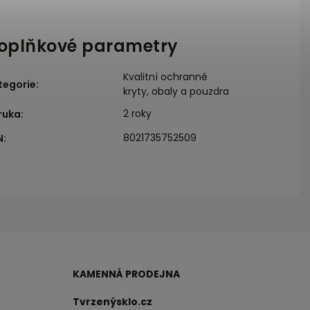
oplňkové parametry
Kvalitní ochranné
tegorie
:
kryty, obaly a pouzdra
2 roky
ruka
:
8021735752509
N
:
KAMENNÁ PRODEJNA
Tvrzenýsklo.cz