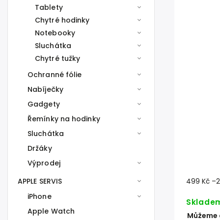
Tablety
Chytré hodinky
Notebooky
Sluchátka
Chytré tužky
Ochranné fólie
Nabíječky
Gadgety
Řemínky na hodinky
Sluchátka
Držáky
Výprodej
APPLE SERVIS
499 Kč
–
iPhone
Sklade
Apple Watch
Můžeme d