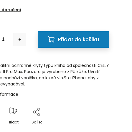
6
 doručení
Přidat do košíku
alitní ochranné kryty typu kniha od společnosti CELLY
 11 Pro Max. Pouzdro je vyrobeno z PU kůže. Uvnitř
e nachází vanička, do které vložíte iPhone, aby z
nevypadával.
informace
Hlídat
Sdílet