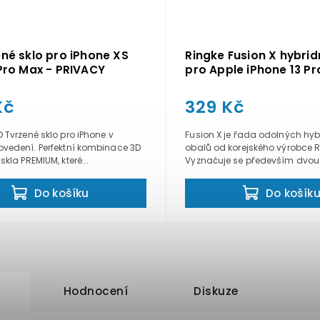
ené sklo pro iPhone XS
Ringke Fusion X hybrid
 Pro Max - PRIVACY
pro Apple iPhone 13 P
černý
Kč
329 Kč
 Tvrzené sklo pro iPhone v
Fusion X je řada odolných hyb
ovedení. Perfektní kombinace 3D
obalů od korejského výrobce R
skla PREMIUM, které...
Vyznačuje se především dvou
konstrukcí...
Do košíku
Do košík
Hodnocení
Diskuze