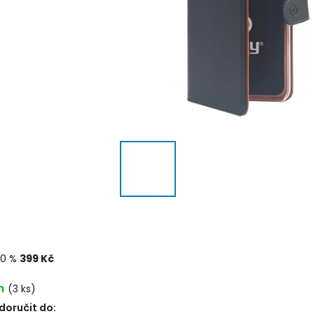
20 %
399 Kč
m
(3 ks)
oručit do: