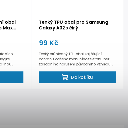
ní obal
Tenký TPU obal pro Samsung
ro Max
Galaxy A02s čirý
99 Kč
ridních
Tenký průhledný TPU obal zajišťující
ingke.
ochranu vašeho mobilního telefonu bez
dílnou
zásadního narušení původního vzhledu.
Díky...
u
Do košíku