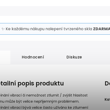
✨ Ke každému nákupu nalepení tvrzeného skla
ZDARMA
Hodnocení
Diskuze
tailní popis produktu
D
ínání vibrací či nemožnost ztlumit / zvýšit hlasitost
Ka
onu může být velice nepříjemným problémem.
ínání vibrací bývá velice často užíváno ke ztlumení