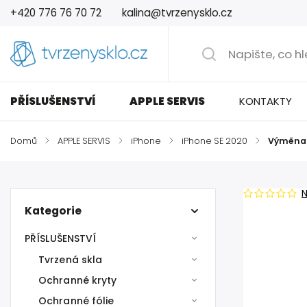
+420 776 76 70 72
kalina@tvrzenysklo.cz
PŘÍSLUŠENSTVÍ
APPLE SERVIS
KONTAKTY
Domů
/
APPLE SERVIS
/
iPhone
/
iPhone SE 2020
/
Výměna t
Kategorie
PŘÍSLUŠENSTVÍ
Tvrzená skla
Ochranné kryty
Ochranné fólie