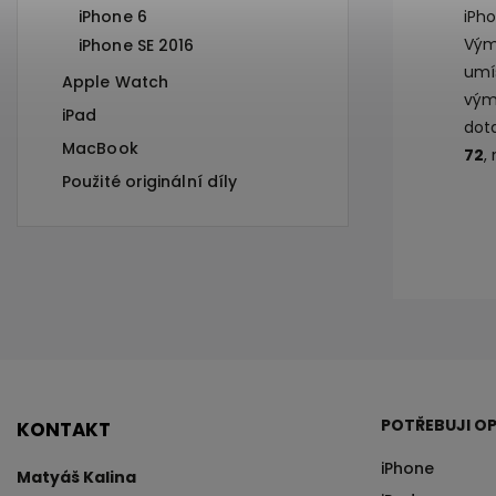
iPhone 6
iPho
Výmě
iPhone SE 2016
umí
Apple Watch
výmě
iPad
dot
MacBook
72
,
Použité originální díly
POTŘEBUJI OP
KONTAKT
iPhone
Matyáš Kalina