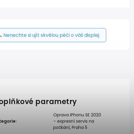
.
Nenechte si ujít skvělou péči o váš displej.
oplňkové parametry
Oprava iPhonu SE 2020
tegorie
:
– expresní servis na
počkání, Praha 5