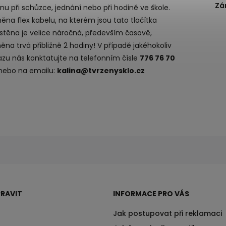
Zá
nu při schůzce, jednání nebo při hodině ve škole.
na flex kabelu, na kterém jsou tato tlačítka
stěna je velice náročná, především časově,
na trvá přibližně 2 hodiny! V případě jakéhokoliv
azu nás konktatujte na telefonním čísle
776 76 70
 nebo na emailu:
kalina@tvrzenysklo.cz
RAVIT
INFORMACE PRO VÁS
Jak postupovat při reklamaci