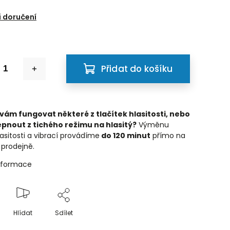
6
 doručení
Přidat do košíku
 vám fungovat některé z tlačítek hlasitosti, nebo
epnout z tichého režimu na hlasitý?
Výměnu
lasitosti a vibrací provádíme
do 120 minut
přímo na
prodejně.
informace
Hlídat
Sdílet