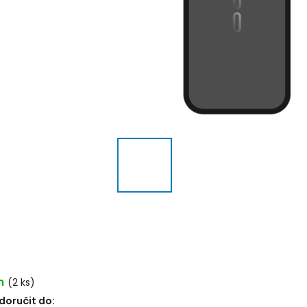
m
(2 ks)
oručit do: