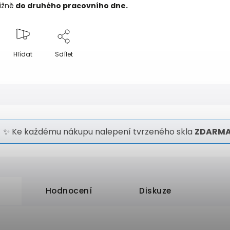
ližně
do druhého pracovního dne.
Hlídat
Sdílet
✨ Ke každému nákupu nalepení tvrzeného skla
ZDARMA
Hodnocení
Diskuze