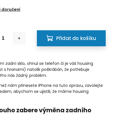
 doručení
Přidat do košíku
m zadní sklo, ohnul se telefon či je váš housing
st s hranami) natolik poškrábán, že potřebuje
Pro nás žádný problém.
 než nám přinesete iPhone na tuto opravu, zavolejte
edem, abychom se ujistili, že máme housing
louho zabere výměna zadního