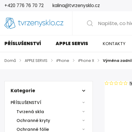
+420 776 76 70 72
kalina@tvrzenysklo.cz
PŘÍSLUŠENSTVÍ
APPLE SERVIS
KONTAKTY
Domů
/
APPLE SERVIS
/
iPhone
/
iPhone X
/
Výměna zadníh
Kategorie
PŘÍSLUŠENSTVÍ
Tvrzená skla
Ochranné kryty
Ochranné fólie