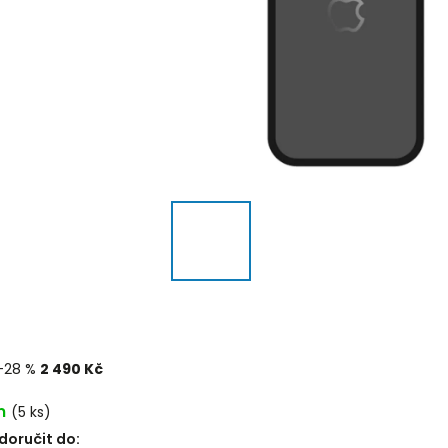
–28 %
2 490 Kč
m
(5 ks)
oručit do: