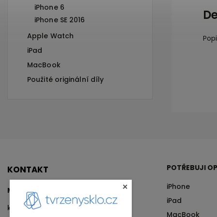
iPhone 6
De
iPhone SE 2016
Apple Watch
Pop
iPad
MacBook
Použité originální díly
POTŘEBUJI OP
KONTAKT
iPhone
×
Matyáš Kalina
iPad
kalina
@
tvrzenysklo.cz
MacBook