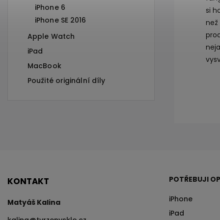
iPhone 6
si 
iPhone SE 2016
než
prod
Apple Watch
neja
iPad
vys
MacBook
Použité originální díly
POTŘEBUJI OP
KONTAKT
iPhone
Matyáš Kalina
iPad