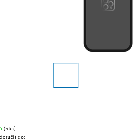
m
(5 ks)
oručit do: