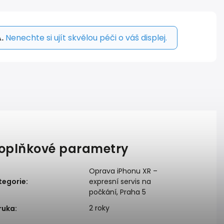
.
Nenechte si ujít skvělou péči o váš displej.
oplňkové parametry
Oprava iPhonu XR –
tegorie
:
expresní servis na
počkání, Praha 5
2 roky
ruka
: