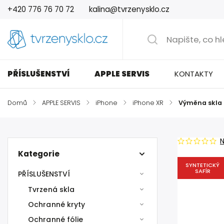
+420 776 76 70 72
kalina@tvrzenysklo.cz
PŘÍSLUŠENSTVÍ
APPLE SERVIS
KONTAKTY
Domů
/
APPLE SERVIS
/
iPhone
/
iPhone XR
/
Výměna skla 
Kategorie
SYNTETICKÝ
SAFÍR
PŘÍSLUŠENSTVÍ
Tvrzená skla
Ochranné kryty
Ochranné fólie