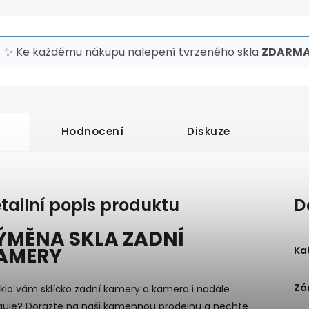
✨ Ke každému nákupu nalepení tvrzeného skla
ZDARMA
Hodnocení
Diskuze
tailní popis produktu
D
ÝMĚNA SKLA ZADNÍ
AMERY
Ka
Zá
klo vám sklíčko zadní kamery a kamera i nadále
guje? Dorazte na naši kamennou prodejnu a nechte