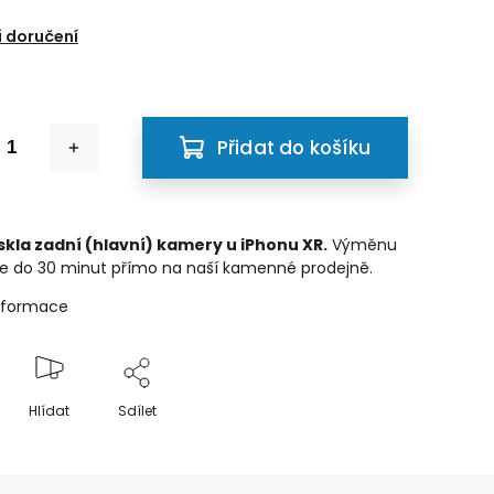
6
 doručení
Přidat do košíku
kla zadní (hlavní) kamery u iPhonu XR.
Výměnu
e do 30 minut přímo na naší kamenné prodejně.
informace
Hlídat
Sdílet