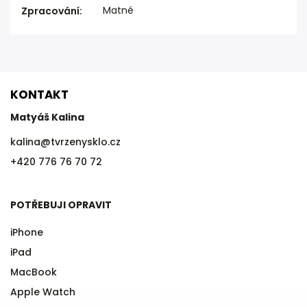
Matné
Zpracování
:
KONTAKT
Matyáš Kalina
kalina
@
tvrzenysklo.cz
+420 776 76 70 72
POTŘEBUJI OPRAVIT
iPhone
iPad
MacBook
Apple Watch