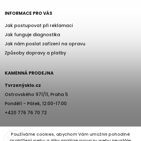
INFORMACE PRO VÁS
Jak postupovat při reklamaci
Jak funguje diagnostika
Jak nám poslat zařízení na opravu
Způsoby dopravy a platby
KAMENNÁ PRODEJNA
Tvrzenýsklo.cz
Ostrovského 971/11, Praha 5
Pondělí - Pátek, 12:00-17:00
+420 776 76 70 72
Používáme cookies, abychom Vám umožnili pohodlné
prohlížení webu a díky analýze provozu webu neustále