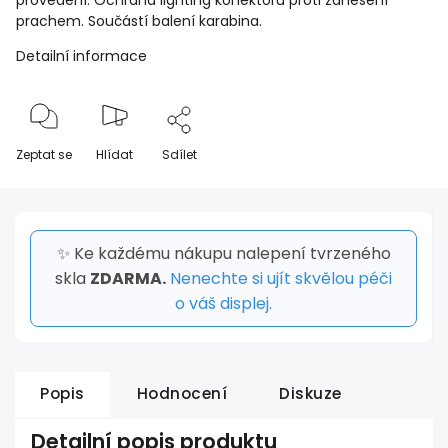
provedení. Ochrana lighting konektoru proti zanesení
prachem. Součástí balení karabina.
Detailní informace
Zeptat se
Hlídat
Sdílet
✨ Ke každému nákupu nalepení tvrzeného
skla
ZDARMA.
Nenechte si ujít skvělou péči
o váš displej.
Popis
Hodnocení
Diskuze
Detailní popis produktu