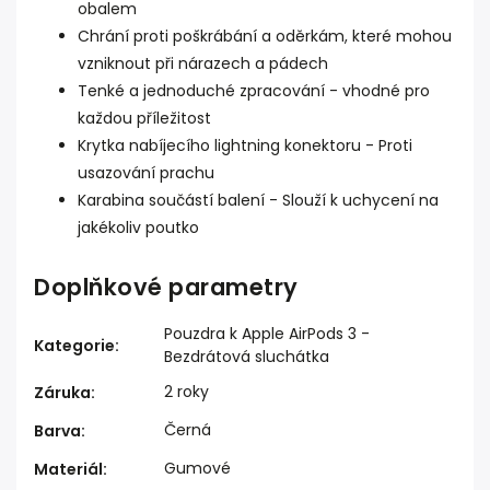
obalem
Chrání proti poškrábání a oděrkám, které mohou
vzniknout při nárazech a pádech
Tenké a jednoduché zpracování - vhodné pro
každou příležitost
Krytka nabíjecího lightning konektoru - Proti
usazování prachu
Karabina součástí balení - Slouží k uchycení na
jakékoliv poutko
Doplňkové parametry
Pouzdra k Apple AirPods 3 -
Kategorie
:
Bezdrátová sluchátka
2 roky
Záruka
:
Černá
Barva
:
Gumové
Materiál
: