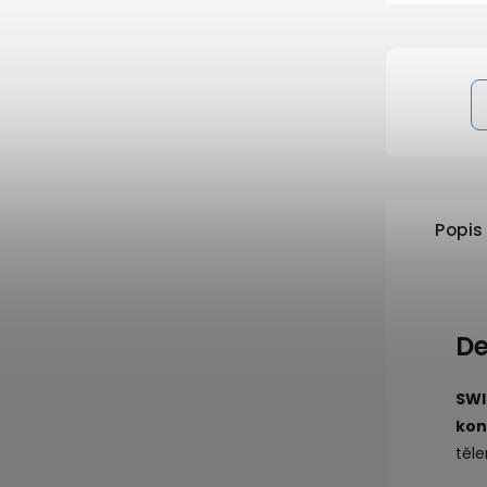
Popis
De
SWI
ko
těl