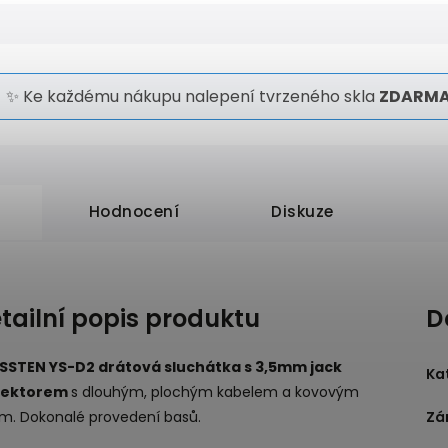
✨ Ke každému nákupu nalepení tvrzeného skla
ZDARMA
Hodnocení
Diskuze
tailní popis produktu
D
SSTEN YS-D2 drátová sluchátka s 3,5mm jack
Ka
nektorem
s dlouhým, plochým kabelem a kovovým
em. Dokonalé provedení basů.
Zá