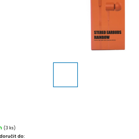
m
(3 ks)
oručit do: