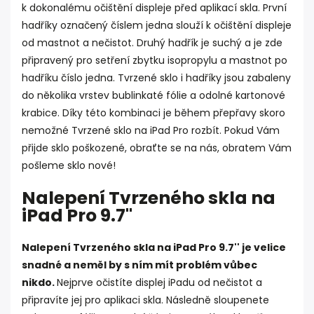
k dokonalému očištění displeje před aplikací skla. První
hadříky označený číslem jedna slouží k očištění displeje
od mastnot a nečistot. Druhý hadřík je suchý a je zde
připravený pro setření zbytku isopropylu a mastnot po
hadříku číslo jedna. Tvrzené sklo i hadříky jsou zabaleny
do několika vrstev bublinkaté fólie a odolné kartonové
krabice. Díky této kombinaci je během přepřavy skoro
nemožné Tvrzené sklo na iPad Pro rozbít. Pokud Vám
přijde sklo poškozené, obraťte se na nás, obratem Vám
pošleme sklo nové!
Nalepení Tvrzeného skla na
iPad Pro 9.7''
Nalepení Tvrzeného skla na iPad Pro 9.7'' je velice
snadné a neměl by s ním mít problém vůbec
nikdo.
Nejprve očistíte displej iPadu od nečistot a
připravíte jej pro aplikaci skla. Následně sloupenete