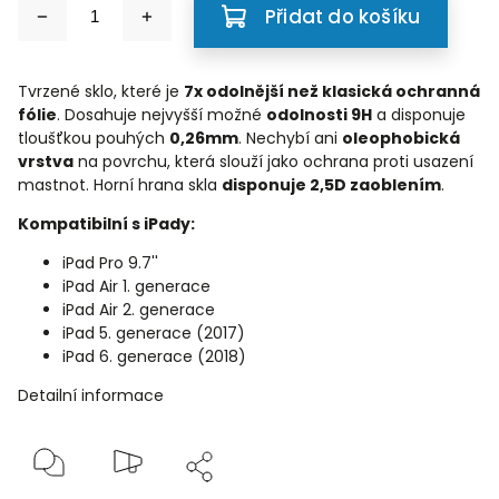
Přidat do košíku
Tvrzené sklo, které je
7x odolnější než klasická ochranná
fólie
. Dosahuje nejvyšší možné
odolnosti 9H
a disponuje
tloušťkou pouhých
0,26mm
. Nechybí ani
oleophobická
vrstva
na povrchu, která slouží jako ochrana proti usazení
mastnot. Horní hrana skla
disponuje 2,5D zaoblením
.
Kompatibilní s iPady:
iPad Pro 9.7''
iPad Air 1. generace
iPad Air 2. generace
iPad 5. generace (2017)
iPad 6. generace (2018)
Detailní informace