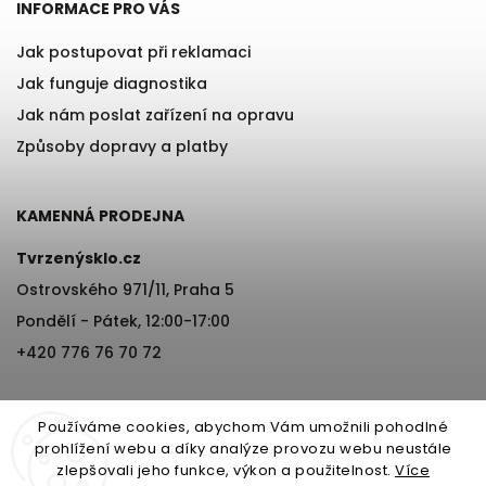
INFORMACE PRO VÁS
Jak postupovat při reklamaci
Jak funguje diagnostika
Jak nám poslat zařízení na opravu
Způsoby dopravy a platby
KAMENNÁ PRODEJNA
Tvrzenýsklo.cz
Ostrovského 971/11, Praha 5
Pondělí - Pátek, 12:00-17:00
+420 776 76 70 72
Používáme cookies, abychom Vám umožnili pohodlné
prohlížení webu a díky analýze provozu webu neustále
zlepšovali jeho funkce, výkon a použitelnost.
Více