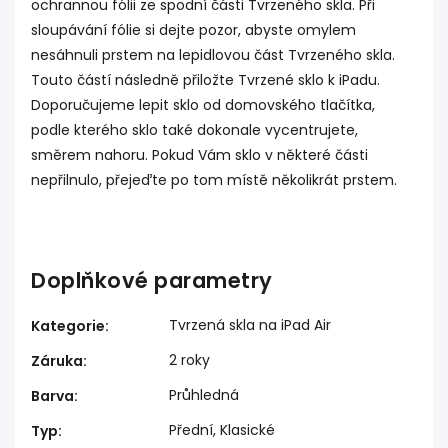
ochrannou fólii ze spodní části Tvrzeného skla. Při
sloupávání fólie si dejte pozor, abyste omylem
nesáhnuli prstem na lepidlovou část Tvrzeného skla.
Touto částí následně přiložte Tvrzené sklo k iPadu.
Doporučujeme lepit sklo od domovského tlačítka,
podle kterého sklo také dokonale vycentrujete,
směrem nahoru. Pokud Vám sklo v některé části
nepřilnulo, přejeďte po tom místě několikrát prstem.
Doplňkové parametry
Tvrzená skla na iPad Air
Kategorie
:
2 roky
Záruka
:
Průhledná
Barva
:
Přední, Klasické
Typ
: