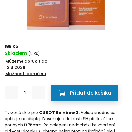
199 Kč
Skladem
(5 ks)
Můžeme doručit do:
12.8.2026
Možnosti doručení
Přidat do košíku
Tvrzené sklo pro
CUBOT Rainbow 2.
Velice snadno se
aplikuje na displej. Dosahuje odolnosti 9H při tloušťce
pouhých 0,26mm. Po nalepení nedochází ke zhoršení
citlivosti doteku. Ochrana nejen proti poškrábání, ale i