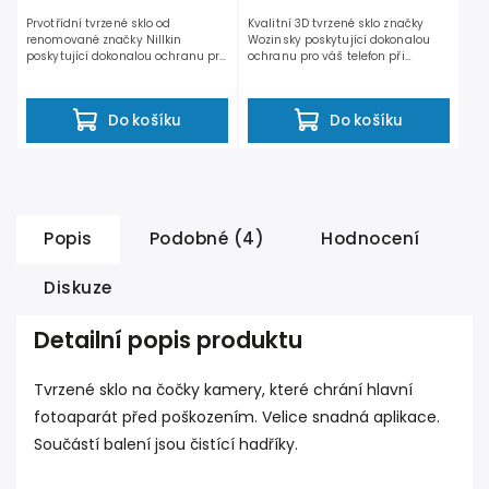
Prvotřídní tvrzené sklo od
Kvalitní 3D tvrzené sklo značky
renomované značky Nillkin
Wozinsky poskytující dokonalou
poskytující dokonalou ochranu pro
ochranu pro váš telefon při
váš telefon při současném...
současném zachování...
Do košíku
Do košíku
Popis
Podobné (4)
Hodnocení
Diskuze
Detailní popis produktu
Tvrzené sklo na čočky kamery, které chrání hlavní
fotoaparát před poškozením. Velice snadná aplikace.
Součástí balení jsou čistící hadříky.