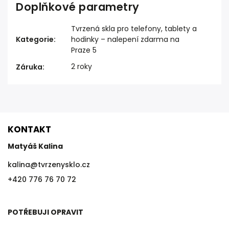
Doplňkové parametry
Tvrzená skla pro telefony, tablety a
Kategorie
:
hodinky – nalepení zdarma na
Praze 5
2 roky
Záruka
:
KONTAKT
Matyáš Kalina
kalina
@
tvrzenysklo.cz
+420 776 76 70 72
POTŘEBUJI OPRAVIT