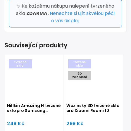
✨ Ke každému nákupu nalepení tvrzeného
skla
ZDARMA.
Nenechte si ujít skvělou péči
o váš displej.
Související produkty
Tvrzené
Tvrzené
sklo
sklo
3D
zaoblení
Nillkin Amazing H tvrzené
Wozinsky 3D tvrzené sklo
sklo pro Samsung
pro Xiaomi Redmi 10
Galaxy A53 5G
249 Kč
299 Kč