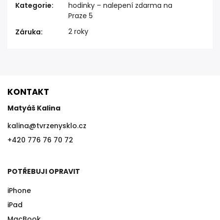
Kategorie
:
hodinky – nalepení zdarma na
Praze 5
2 roky
Záruka
:
KONTAKT
Matyáš Kalina
kalina
@
tvrzenysklo.cz
+420 776 76 70 72
POTŘEBUJI OPRAVIT
iPhone
iPad
MacBook