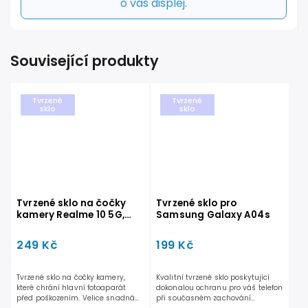
o váš displej.
Související produkty
Tvrzené
Tvrzené
sklo
sklo
Tvrzené sklo na čočky
Tvrzené sklo pro
kamery Realme 10 5G,
Samsung Galaxy A04s
Realme 9i 5G
249 Kč
199 Kč
Tvrzené sklo na čočky kamery,
Kvalitní tvrzené sklo poskytující
které chrání hlavní fotoaparát
dokonalou ochranu pro váš telefon
před poškozením. Velice snadná
při současném zachování